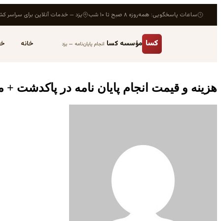
ساعات پاسخگویی: همه‌روزه ۸ صبح تا ۱۰ شب
یزد — خدمات آنلاین برای سراسر کش
کسا
مؤسسه کسا
خانه
خد
انجام پایان‌نامه — یزد
هزینه و قیمت انجام پایان نامه در پاکدشت + 