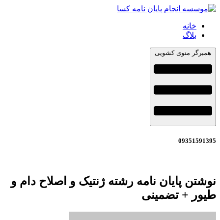
خانه
بلاگ
همبرگر منوی کشویی
09351591395
نوشتن پایان نامه رشته ژنتیک و اصلاح دام و
طیور + تضمینی