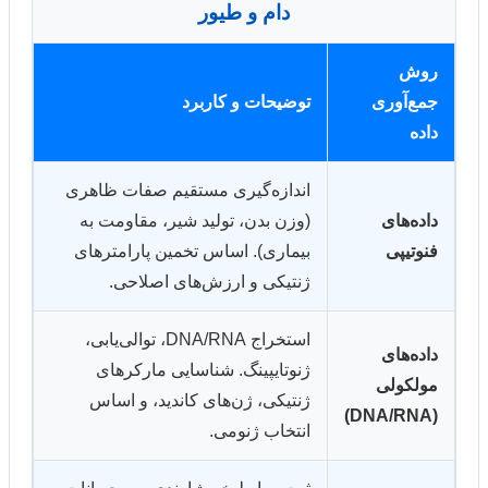
دام و طیور
روش
جمع‌آوری
توضیحات و کاربرد
داده
اندازه‌گیری مستقیم صفات ظاهری
داده‌های
(وزن بدن، تولید شیر، مقاومت به
فنوتیپی
بیماری). اساس تخمین پارامترهای
ژنتیکی و ارزش‌های اصلاحی.
استخراج DNA/RNA، توالی‌یابی،
داده‌های
ژنوتایپینگ. شناسایی مارکرهای
مولکولی
ژنتیکی، ژن‌های کاندید، و اساس
(DNA/RNA)
انتخاب ژنومی.