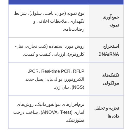
نوع نمونه (خون، بافت، سلول)، شرایط
جمع‌آوری
نگهداری، ملاحظات اخلاقی و
نمونه
رضایت‌نامه.
استخراج
روش مورد استفاده (کیت تجاری، فنل-
DNA/RNA
کلروفرم)، ارزیابی کیفیت و کمیت.
PCR، Real-time PCR، RFLP،
تکنیک‌های
الکتروفورز، توالی‌یابی نسل جدید
مولکولی
(NGS)، بیان ژن.
نرم‌افزارهای بیوانفورماتیک، روش‌های
تجزیه و تحلیل
آماری (ANOVA، T-test)، ساخت درخت
داده‌ها
فیلوژنتیک.