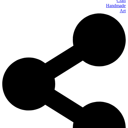
Craft
Handmade
Art