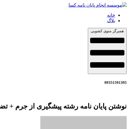
خانه
بلاگ
همبرگر منوی کشویی
09351591395
نوشتن پایان نامه رشته پیشگیری از جرم + تض