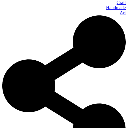
Craft
Handmade
Art