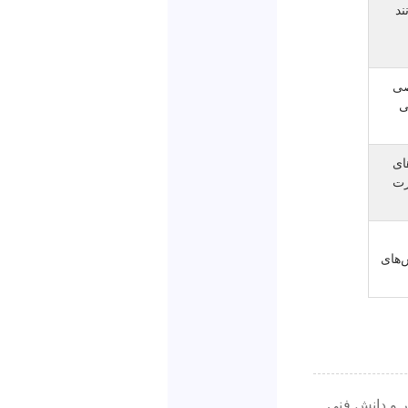
ند
صی
بینی
ای
رت
از روش‌های
ر و دانش فنی