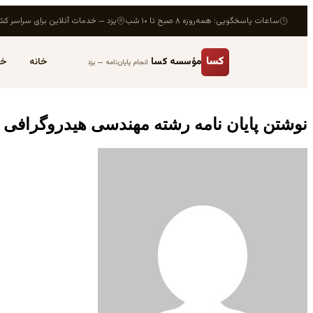
ساعات پاسخگویی: همه‌روزه ۸ صبح تا ۱۰ شب
یزد — خدمات آنلاین برای سراسر کش
کسا
مؤسسه کسا
خانه
خد
انجام پایان‌نامه — یزد
نوشتن پایان نامه رشته مهندسی هیدروگرافی 