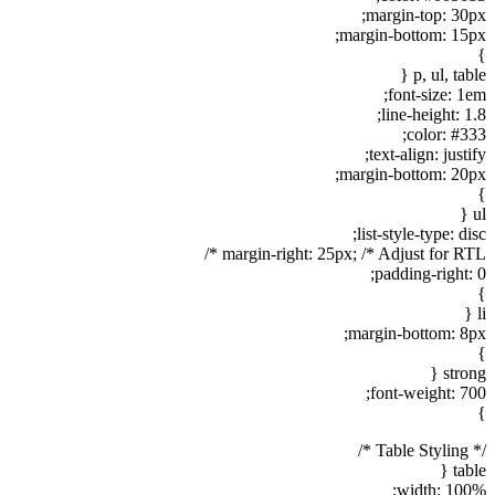
margin-top: 30px;
margin-bottom: 15px;
}
p, ul, table {
font-size: 1em;
line-height: 1.8;
color: #333;
text-align: justify;
margin-bottom: 20px;
}
ul {
list-style-type: disc;
margin-right: 25px; /* Adjust for RTL */
padding-right: 0;
}
li {
margin-bottom: 8px;
}
strong {
font-weight: 700;
}
/* Table Styling */
table {
width: 100%;