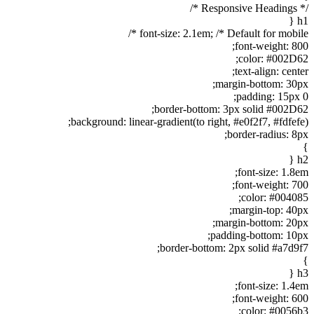
/* Responsive Headings */
h1 {
font-size: 2.1em; /* Default for mobile */
font-weight: 800;
color: #002D62;
text-align: center;
margin-bottom: 30px;
padding: 15px 0;
border-bottom: 3px solid #002D62;
background: linear-gradient(to right, #e0f2f7, #fdfefe);
border-radius: 8px;
}
h2 {
font-size: 1.8em;
font-weight: 700;
color: #004085;
margin-top: 40px;
margin-bottom: 20px;
padding-bottom: 10px;
border-bottom: 2px solid #a7d9f7;
}
h3 {
font-size: 1.4em;
font-weight: 600;
color: #0056b3;