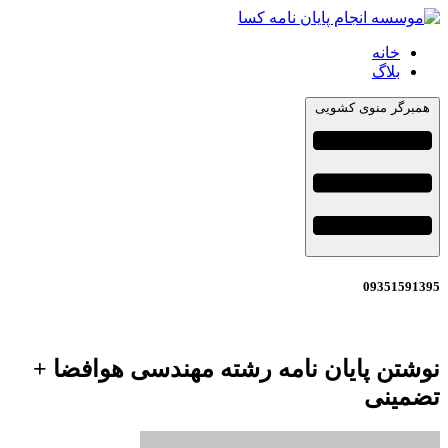
خانه
بلاگ
همبرگر منوی کشویی
09351591395
نوشتن پایان نامه رشته مهندسی هوافضا +
تضمینی