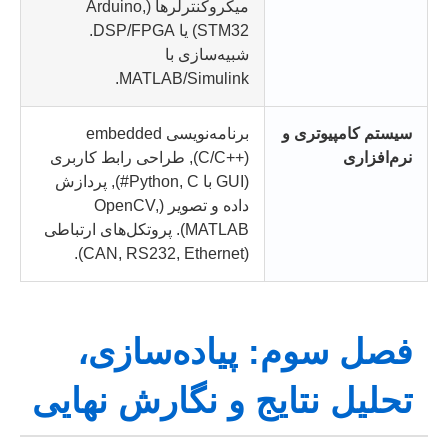
میکروکنترلرها (Arduino,
STM32) یا DSP/FPGA.
شبیه‌سازی با
MATLAB/Simulink.
سیستم کامپیوتری و
برنامه‌نویسی embedded
نرم‌افزاری
(C/C++), طراحی رابط کاربری
(GUI با Python, C#), پردازش
داده و تصویر (OpenCV,
MATLAB). پروتکل‌های ارتباطی
(CAN, RS232, Ethernet).
فصل سوم: پیاده‌سازی،
تحلیل نتایج و نگارش نهایی