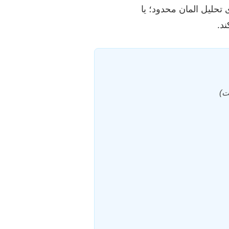
زی:** در کنار کار تجربی، استفاده از نرم‌افزارهای شبیه‌سازی (مانند ANSYS, ABAQUS برای تحلیل المان محدود؛ یا
ت)