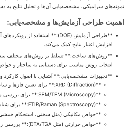
نمونه‌های سرامیکی، مشخصه‌یابی آن‌ها و تحلیل نتایج به 
اهمیت طراحی آزمایش‌ها و مشخصه‌یابی:
**طراحی آزمایش (DOE):** استفاده
افزایش اعتبار نتایج کمک می‌کند.
**روش‌های ساخت:** تسلط بر روش‌های مختلف سنتز 
انتخاب روش مناسب برای دستیابی به ساختار و خوا
**تجهیزات مشخصه‌یابی:** آشنایی با اصول کارکرد و ت
**XRD (Diffraction):** برای تعیین فازها و ساختار کریستالی.
**SEM/TEM (Microscopy):** برای بررسی مورفولوژی، اندازه ذرات و ریزساختار.
**FTIR/Raman (Spectroscopy):** برای شناسایی گروه‌های عاملی و پیوندهای شیمیایی.
**خواص مکانیکی (مثل سختی، استحکام خمشی، چ
**خواص حرارتی (مثل DTA/TGA):** بررسی رفتار حرارتی مواد.