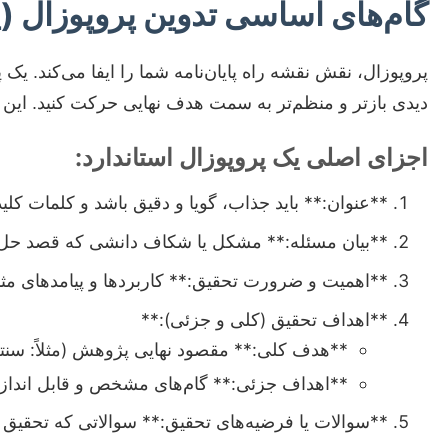
گام‌های اساسی تدوین پروپوزال (
پروپوزال، نقش نقشه راه پایان‌نامه شما را ایفا می‌کند. 
دیدی بازتر و منظم‌تر به سمت هدف نهایی حرکت کنید. این 
اجزای اصلی یک پروپوزال استاندارد:
**عنوان:** باید جذاب، گویا و دقیق باشد و کلمات ک
**بیان مسئله:** مشکل یا شکاف دانشی که قصد حل آن
**اهمیت و ضرورت تحقیق:** کاربردها و پیامدهای مثب
**اهداف تحقیق (کلی و جزئی):**
**هدف کلی:** مقصود نهایی پژوهش (مثلاً: سنتز 
**اهداف جزئی:** گام‌های مشخص و قابل اندازه‌
**سوالات یا فرضیه‌های تحقیق:** سوالاتی که تحقیق شم