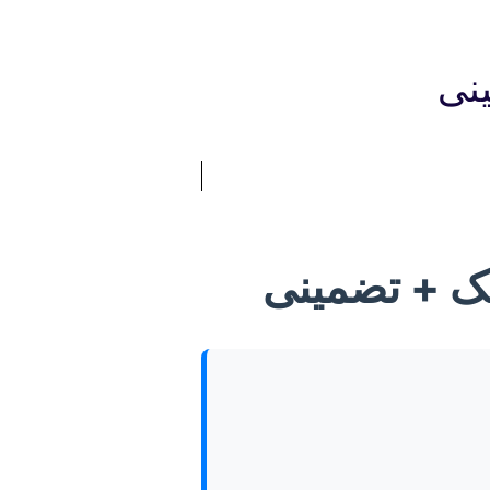
نی
یک + تضمینی