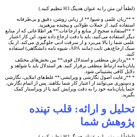
(لطفاً این متن را به عنوان هدینگ H3 تنظیم کنید.)
* **زبان علمی و شیوا:** از زبانی روشن، دقیق و بی‌طرفانه
استفاده کنید. از جملات طولانی و پیچیده بپرهیزید.
* **استفاده صحیح از منابع و ارجاعات:** هر اطلاعاتی که از منابع
دیگر استفاده می‌کنید، باید با دقت ارجاع داده شود. این کار اعتبار
علمی شما را بالا می‌برد و از سرقت ادبی جلوگیری می‌کند. از یک
سبک ارجاع‌دهی ثابت (مانند APA، شیوه نامه دانشگاهی) استفاده
کنید.
* **پردازش منطقی و استدلال قوی:** بین بخش‌های مختلف
پایان‌نامه ارتباط منطقی برقرار کنید. هر استدلال باید با شواهد و
دلایل کافی پشتیبانی شود.
* **رعایت اصول نگارشی و ویرایشی:** غلط‌های املایی، نگارشی
و دستوری می‌توانند از اعتبار کار شما بکاهند. پس از اتمام نگارش،
حتماً پایان‌نامه خود را به دقت ویرایش کنید یا از ویراستار کمک
بگیرید.
تحلیل و ارائه: قلب تپنده
پژوهش شما
(لطفاً این متن را به عنوان هدینگ H2 تنظیم کنید.)