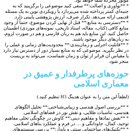
موتور محرکه شما خواهد بود.
* **نوآوری و اصالت:** سعی کنید موضوعی را برگزینید که به
جنبه‌ای کمتر پرداخته شده می‌پردازد یا رویکردی نوین به یک مسئله
قدیمی ارائه می‌دهد. تکرار صرف، ارزش پژوهشی پایینی دارد.
* **دسترسی به منابع:** قبل از نهایی کردن موضوع، حتماً از وجود
منابع کافی (کتاب، مقاله، اسناد تاریخی، نمونه‌های موردی) اطمینان
حاصل کنید. این منابع باید هم به زبان فارسی و هم در صورت لزوم،
به زبان‌های دیگر موجود باشند.
* **قابلیت اجرایی و زمان‌بندی:** محدودیت‌های زمانی و عملی را
در نظر بگیرید. موضوعی که به منابع بسیار دور از دسترس نیاز دارد
یا مقیاس آن فراتر از توان و زمان شماست، می‌تواند به بن‌بست
منجر شود.
حوزه‌های پرطرفدار و عمیق در
معماری اسلامی
(لطفاً این متن را به عنوان هدینگ H3 تنظیم کنید.)
* **بررسی اصول هندسی و زیبایی‌شناختی:** تحلیل الگوهای
هندسی، تناسبات طلایی، و نقش نور در فضاهای اسلامی.
* **نقش نمادها و مفاهیم دینی:** کاوش در چگونگی تجلی مفاهیم
توحید، کمال، جاودانگی و … در فرم و عملکرد بناهای اسلامی.
* **تکنیک‌های ساختمانی سنتی و پایدار:** بررسی سیستم‌های