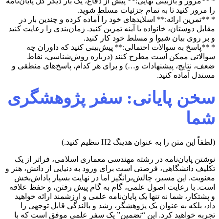
* **مرور و بازبینی نهایی:** پیش از دفاع، یک بار دیگر کل پایان‌نامه
را مرور کنید تا به تمام جزئیات مسلط شوید.
* **تمرین ارائه:** اسلایدهای خود را آماده کرده و چندین بار در
مقابل دوستان، خانواده یا آینه تمرین کنید. زمان‌بندی را رعایت کنید
و بر روی بیان شیوا و مسلط خود کار کنید.
* **پاسخ به سوالات احتمالی:** پیش‌بینی کنید که داوران چه
سوالاتی ممکن است مطرح کنند (درباره روش‌شناسی، نقاط
ضعف، نتایج، پیشنهادات و…) و برای هر کدام، پاسخ‌های منطقی و
مستدل آماده کنید.
سخن پایانی: سفر پژوهشگری
شما
(لطفاً این متن را به عنوان هدینگ H2 تنظیم کنید.)
نوشتن پایان‌نامه در رشته مهندسی معماری اسلامی، فراتر از یک
تکلیف دانشگاهی، فرصتی است برای ورود به دنیایی از دانش، هنر و
معنویت. این مسیر، چالش‌برانگیز اما در نهایت بسیار پاداش‌بخش
است. با رعایت اصول علمی، گام به گام پیش رفتن، و حفظ علاقه
و پشتکار، شما نه تنها یک پایان‌نامه علمی و ارزشمند ارائه خواهید
داد، بلکه به عنوان یک پژوهشگر، رشد و بالندگی قابل توجهی را
تجربه خواهید کرد. این “تضمین” یک سفر علمی موفق است که با