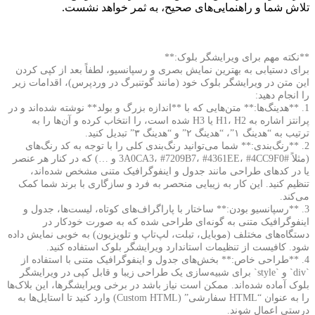
تلاش شما و راهنمایی‌های صحیح، به ثمر خواهد نشست.
**نکته مهم برای ویرایشگر بلوک:**
برای دستیابی به بهترین نمایش بصری و رسپانسیو، لطفاً بعد از کپی کردن
این متن در ویرایشگر بلوک خود (مانند گوتنبرگ در وردپرس)، اقدامات زیر
را انجام دهید:
1. **هدینگ‌ها:** متن‌هایی که با **اندازه بزرگ و بولد** نوشته شده‌اند و در
پرانتز اشاره به H1، H2 یا H3 شده است، را انتخاب کرده و آن‌ها را به
ترتیب به “هدینگ ۱”، “هدینگ ۲” و “هدینگ ۳” تبدیل کنید.
2. **رنگ‌بندی:** شما می‌توانید رنگ‌بندی کلی را با توجه به کد رنگ‌های
(مثلاً #3A0CA3، #7209B7، #4361EE، #4CC9F0 و …) که در کنار هر عنصر
یا در کدهای طراحی مانند جدول و اینفوگرافیک متنی مشخص شده‌اند،
تنظیم کنید. این کار به زیبایی منحصر به فرد و سازگاری با برند شما کمک
می‌کند.
3. **رسپانسیو بودن:** ساختار با پاراگراف‌های کوتاه، لیست‌ها، جدول و
اینفوگرافیک متنی به گونه‌ای طراحی شده که به صورت خودکار در
دستگاه‌های مختلف (موبایل، تبلت، لپ‌تاپ و تلویزیون) به خوبی نمایش داده
شود. کافیست از تنظیمات استاندارد ویرایشگر بلوک استفاده کنید.
4. **طراحی خاص:** بخش‌های جدول و اینفوگرافیک متنی با استفاده از
`div` و `style` برای شبیه‌سازی یک طراحی زیبا و قابل کپی در ویرایشگر
بلوک آماده شده‌اند. ممکن است نیاز باشد در برخی ویرایشگرها، این بلاک‌ها
را به عنوان “HTML سفارشی” (Custom HTML) وارد کنید تا استایل‌ها به
درستی اعمال شوند.