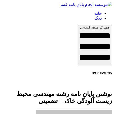
خانه
بلاگ
همبرگر منوی کشویی
09351591395
نوشتن پایان نامه رشته مهندسی محیط
زیست آلودگی خاک + تضمینی