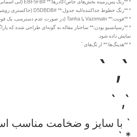
* **رنگ پس‌زمینه بخش‌های خاص/کادرها:** #EBF5FB (آبی آسمانی روشن)
* **رنگ خطوط جداکننده/لبه جدول:** #D5DBDB (خاکستری روشن)
* **فونت:** Vazirmatn یا Tanha (در صورت عدم دسترسی، یک فونت Sans-serif خوانا و مدرن)
* **رسپانسیو بودن:** ساختار مقاله به گونه‌ای طراحی شده که پاراگ
نمایش داده شود.
* **هدینگ‌ها:** از تگ‌های `
`, `
`, `
` با سایز و ضخامت مناسب است
* `