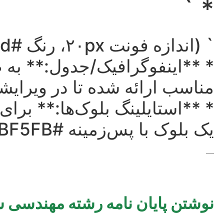
* `
` (اندازه فونت ۲۰px، رنگ #1E8449، Bold)
* **اینفوگرافیک/جدول:** به ص
مناسب ارائه شده تا در ویرای
* **استایلینگ بلوک‌ها:** برای
یک بلوک با پس‌زمینه #EBF5FB استفاده کنید.
—
نوشتن پایان نامه رشته مهندسی