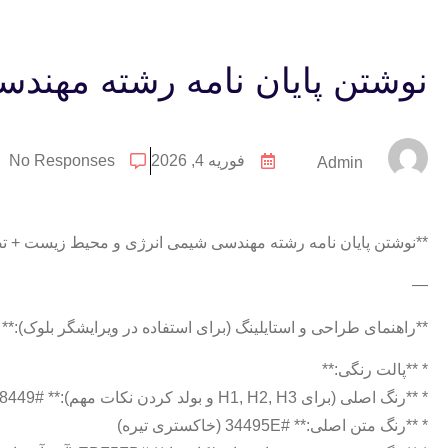
نوشتن پایان نامه رشته مهن
فوریه 4, 2026
No Responses
Admin
**نوشتن پایان نامه رشته مهندسی شیمی انرژی و محیط زیست + ت
—
**راهنمای طراحی و استایلینگ (برای استفاده در ویرایشگر بلوک):**
* **پالت رنگی:**
* **رنگ اصلی (برای H1, H2, H3 و بولد کردن نکات مهم):** #1E8449 (سبز تیره/جنگلی)
* **رنگ متن اصلی:** #34495E (خاکستری تیره)