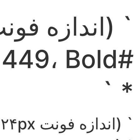
#1E8449، Bold)
* `
` (اندازه فونت ۲۴px، رنگ #1E8449، Bold)