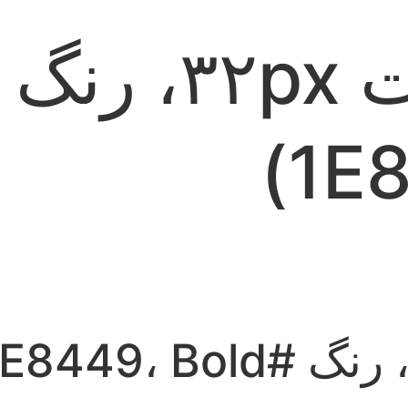
` (اندازه فونت ۳۲px، رنگ