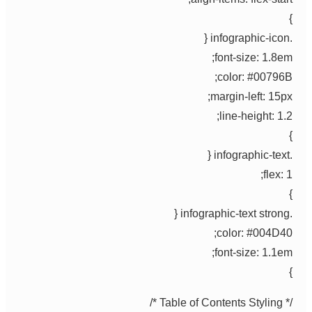
font-size: 1.8em
color: #00796B
margin-left: 15px
line-height: 1.2
flex: 
color: #004D40
font-size: 1.1em
/* Table of Conte