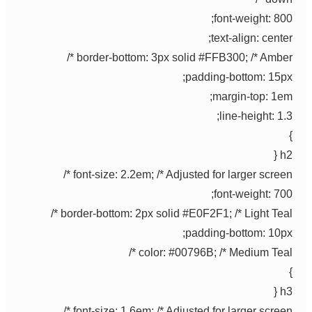
font-weight: 800
text-align: center
border-bottom: 3px solid #FFB300; /* Amber *
padding-bottom: 15px
margin-top: 1em
line-height: 1.3
h2
font-size: 2.2em; /* Adjusted for larger screen *
font-weight: 700
border-bottom: 2px solid #E0F2F1; /* Light Teal *
padding-bottom: 10px
color: #00796B; /* Medium Teal *
h3
font-size: 1.6em; /* Adjusted for larger screen *