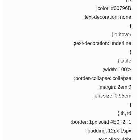
color: #00796B
text-decoration: none
a:hover
text-decoration: underline
table
width: 100%
border-collapse: collapse
margin: 2em 0
font-size: 0.95em
th, td
border: 1px solid #E0F2F1
padding: 12px 15px
text-align: righ