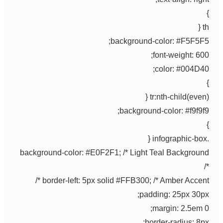
th
background-color: #F5F5F5
font-weight: 600
color: #004D40
tr:nth-child(even)
background-color: #f9f9f9
background-color: #E0F2F1; /* Light Teal Backgroun
border-left: 5px solid #FFB300; /* Amber Accent *
padding: 25px 30px
margin: 2.5em 0
border-radius: 8px