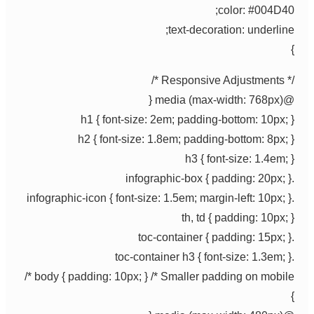
color: #004D40
text-decoration: underline
/* Responsive Ad
@media (max-widt
h1 { font-size: 2em; padding-bottom: 10px; 
h2 { font-size: 1.8em; padding-bottom: 8px; 
h3 { font-size: 1.4em; 
th, td { padding: 10px; 
body { padding: 10px; } /* Smaller padding on mobile *