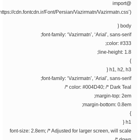
@import
url(‘https://cdn.fontcdn.ir/Font/Persian/Vazirmatn/Vazirmatn.css’)
body
font-family: ‘Vazirmatn’, ‘Arial’, sans-serif
color: #333
line-height: 1.8
h1, h2, h3
font-family: ‘Vazirmatn’, ‘Arial’, sans-serif
color: #004D40; /* Dark Teal *
margin-top: 2em
margin-bottom: 0.8em
h1
font-size: 2.8em; /* Adjusted for larger screen, will scal
down 