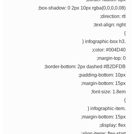
box-shadow: 0 2px 10px rgba(0,0,0,0.08)
direction: rt
text-align: righ
color: #004D40
margin-top: 0
border-bottom: 2px dashed #B2DFDB
padding-bottom: 10px
margin-bottom: 15px
font-size: 1.8em
margin-bottom: 15px
display: flex
align-items: flex-start