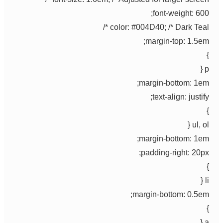
font-weight: 600
color: #004D40; /* Dark Teal *
margin-top: 1.5em
p
margin-bottom: 1em
text-align: justif
ul, ol
margin-bottom: 1em
padding-right: 20px
l
margin-bottom: 0.5em
a