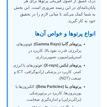
درک عمیق از اصول فیزیکی پرتوها برای هر
پایان‌نامه‌ای در این زمینه ضروری است. این بخش
به شما کمک می‌کند تا مبانی لازم را در تحقیق
خود به کار گیرید.
انواع پرتوها و خواص آن‌ها
پرتوهای گاما (Gamma Rays):
فوتون‌های
پرانرژی، قدرت نفوذ بالا، کاربرد در
استریلیزاسیون، تصویربرداری.
پرتوهای ایکس (X-rays):
فوتون‌های با انرژی
کمتر، کاربرد در پزشکی (رادیوگرافی، CT) و
صنعت (NDT).
پرتوهای بتا (Beta Particles):
الکترون‌ها یا
پوزیترون‌ها، کاربرد در پرتوپزشکی
(براکی‌تراپی) و اندازه‌گیری ضخامت.