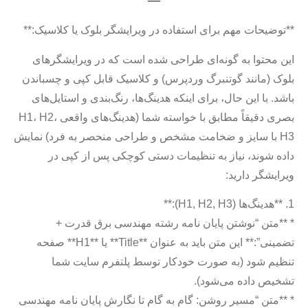
**توضیحات مهم برای استفاده در ویرایشگر بلوک یا کلاسیک:**
این محتوا به گونه‌ای طراحی شده است که در ویرایشگرهای
بلوک (مانند گوتنبرگ وردپرس) و کلاسیک قابل کپی و چسباندن
باشد. با این حال، برای اینکه هدینگ‌ها، رنگ‌بندی و استایل‌های
بصری دقیقاً مطابق با خواسته شما (هدینگ‌های واقعی H1، H2،
H3 با سایز و ضخامت مشخص و طراحی منحصر به فرد) نمایش
داده شوند، نیاز به تنظیمات دستی کوچکی پس از کپی در
ویرایشگر دارید:
1. **هدینگ‌ها (H1, H2, H3):**
* **متن “نوشتن پایان نامه رشته مهندسی برق قدرت +
تضمینی”:** این متن باید به عنوان **Title** یا **H1** صفحه
تنظیم شود (به صورت خودکار توسط پلتفرم سایت شما
تشخیص داده می‌شود).
* **متن “مسیر روشن: گام به گام تا نگارش پایان نامه مهندسی