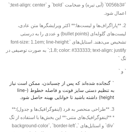
`#0056b3` (آبی تیره) و ضخامت `bold` و `text-align: center;`
اعمال شود.
2. **پاراگراف‌ها و لیست‌ها:** اکثر ویرایشگرها متن عادی،
لیست‌های گلوله‌ای (bullet points) و عددی را به درستی
تشخیص می‌دهند. استایل‌های `font-size: 1.1em; line-height:
1.8; color: #333333; text-align: justify;` به صورت توصیفی در
تگ `
` و `
` گنجانده شده‌اند که پس از چسباندن، ممکن است نیاز
به تنظیم دستی سایز فونت و فاصله خطوط (line-
height) داشته باشید تا خوانایی بهینه حاصل شود.
3. **طراحی منحصر به فرد (اینفوگرافیک‌ها و جدول):**
* **اینفوگرافیک‌های متنی:** این بخش‌ها با استفاده از تگ
`div` و استایل‌های `background-color`, `border-left`,