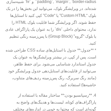
`padding`, `margin`, `border-radius` و `hr` شبیه‌سازی
شده‌اند. در ویرایشگر بلوک، می‌توانید این بخش‌ها را در یک
بلوک “Custom HTML” یا “Code” کپی کنید تا استایل‌ها
حفظ شوند. اگر ویرایشگر شما قابلیت بلوک HTML را
ندارد، محتوای داخلی `div` را به عنوان یک پاراگراف عادی
یا بلوک “گروه” (Group Block) با پس‌زمینه رنگی تنظیم
کنید.
* **جدول:** جدول با استایل‌های ساده CSS طراحی شده
است. پس از کپی، در بیشتر ویرایشگرها به عنوان یک
جدول استاندارد شناسایی می‌شود. برای حفظ ظاهر،
می‌توانید از قابلیت‌های استایل‌دهی جدول ویرایشگر خود
(مانند رنگ سربرگ، رنگ پس‌زمینه ردیف‌های متناوب،
حاشیه‌ها) استفاده کنید.
4. **رسپانسیو بودن:** ساختار مقاله با استفاده از
پاراگراف‌های کوتاه، لیست‌ها و هدینگ‌های واضح به
گونه‌ای است که محتوا به خوبی در اندازه‌های مختلف