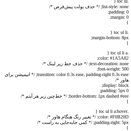
.toc ul {
list-style: none; /* حذف بولت پیش‌فرض */
padding: 0;
margin: 0;
}
.toc ul li {
margin-bottom: 8px;
}
.toc ul li a {
color: #1A5A82;
text-decoration: none; /* حذف خط زیر لینک */
font-weight: 500;
transition: color 0.3s ease, padding-right 0.3s ease; /* انیمیشن برای
هاور */
display: block;
padding: 5px 0;
border-bottom: 1px dashed #eee; /* خط‌چین زیر هر آیتم */
}
.toc ul li a:hover {
color: #F0B20D; /* تغییر رنگ هنگام هاور */
padding-right: 5px; /* کمی جابه‌جایی به راست */
}