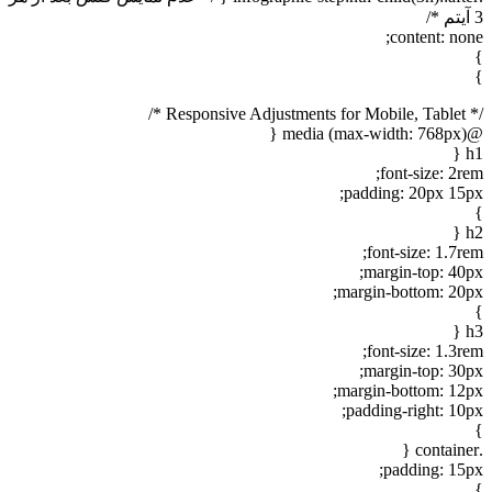
3 آیتم */
content: none;
}
}
/* Responsive Adjustments for Mobile, Tablet */
@media (max-width: 768px) {
h1 {
font-size: 2rem;
padding: 20px 15px;
}
h2 {
font-size: 1.7rem;
margin-top: 40px;
margin-bottom: 20px;
}
h3 {
font-size: 1.3rem;
margin-top: 30px;
margin-bottom: 12px;
padding-right: 10px;
}
.container {
padding: 15px;
}