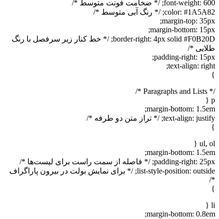
font-weight: 600; /* ضخامت فونت متوسط */
color: #1A5A82; /* رنگ آبی متوسط */
margin-top: 35px;
margin-bottom: 15px;
border-right: 4px solid #F0B20D; /* خط کنار زیر سرفصل با رنگ
طلایی */
padding-right: 15px;
text-align: right;
}
/* Paragraphs and Lists */
p {
margin-bottom: 1.5em;
text-align: justify; /* تراز متن دو طرفه */
}
ul, ol {
margin-bottom: 1.5em;
padding-right: 25px; /* فاصله از سمت راست برای لیست‌ها */
list-style-position: outside; /* برای نمایش بولت در بیرون پاراگراف
*/
}
li {
margin-bottom: 0.8em;