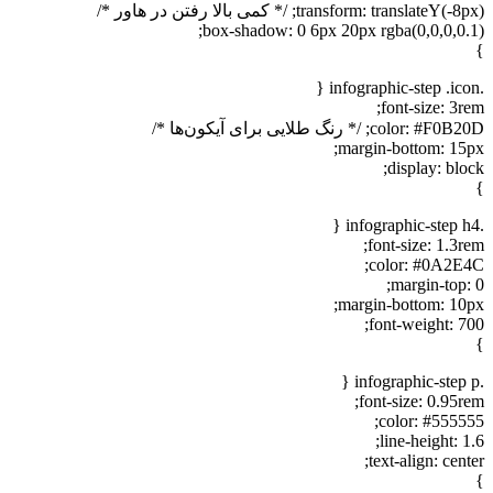
transform: translateY(-8px); /* کمی بالا رفتن در هاور */
box-shadow: 0 6px 20px rgba(0,0,0,0.1);
}
.infographic-step .icon {
font-size: 3rem;
color: #F0B20D; /* رنگ طلایی برای آیکون‌ها */
margin-bottom: 15px;
display: block;
}
.infographic-step h4 {
font-size: 1.3rem;
color: #0A2E4C;
margin-top: 0;
margin-bottom: 10px;
font-weight: 700;
}
.infographic-step p {
font-size: 0.95rem;
color: #555555;
line-height: 1.6;
text-align: center;
}