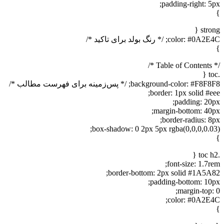
padding-right: 5px;
}
strong {
color: #0A2E4C; /* رنگ بولد برای تاکید */
}
/* Table of Contents */
.toc {
background-color: #F8F8F8; /* پس‌زمینه برای فهرست مطالب */
border: 1px solid #eee;
padding: 20px;
margin-bottom: 40px;
border-radius: 8px;
box-shadow: 0 2px 5px rgba(0,0,0,0.03);
}
.toc h2 {
font-size: 1.7rem;
border-bottom: 2px solid #1A5A82;
padding-bottom: 10px;
margin-top: 0;
color: #0A2E4C;
}