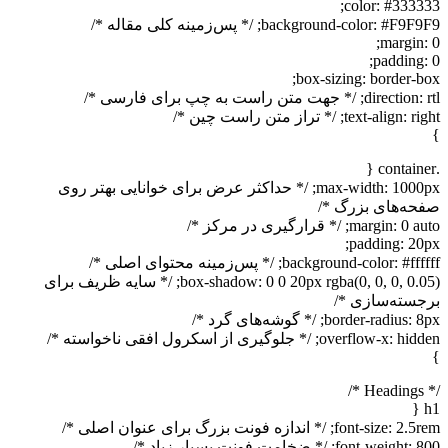
color: #333333;
background-color: #F9F9F9; /* پس‌زمینه کلی مقاله */
margin: 0;
padding: 0;
box-sizing: border-box;
direction: rtl; /* جهت متن راست به چپ برای فارسی */
text-align: right; /* تراز متن راست چین */
}
.container {
max-width: 1000px; /* حداکثر عرض برای خوانایی بهتر روی
صفحه‌های بزرگ */
margin: 0 auto; /* قرارگیری در مرکز */
padding: 20px;
background-color: #ffffff; /* پس‌زمینه محتوای اصلی */
box-shadow: 0 0 20px rgba(0, 0, 0, 0.05); /* سایه ظریف برای
برجسته‌سازی */
border-radius: 8px; /* گوشه‌های گرد */
overflow-x: hidden; /* جلوگیری از اسکرول افقی ناخواسته */
}
/* Headings */
h1 {
font-size: 2.5rem; /* اندازه فونت بزرگ برای عنوان اصلی */
font-weight: 800; /* ضخامت فونت بسیار زیاد */