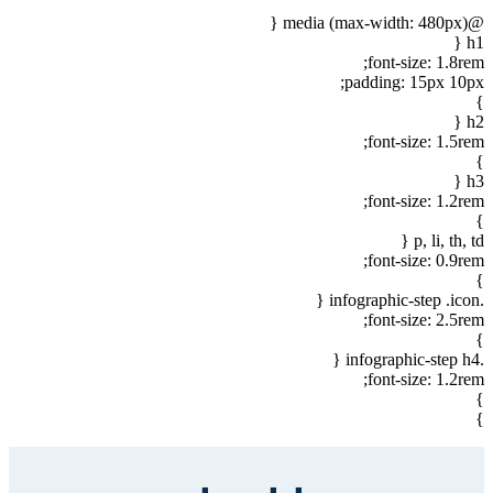
@media (max-width: 480px) {
h1 {
font-size: 1.8rem;
padding: 15px 10px;
}
h2 {
font-size: 1.5rem;
}
h3 {
font-size: 1.2rem;
}
p, li, th, td {
font-size: 0.9rem;
}
.infographic-step .icon {
font-size: 2.5rem;
}
.infographic-step h4 {
font-size: 1.2rem;
}
}