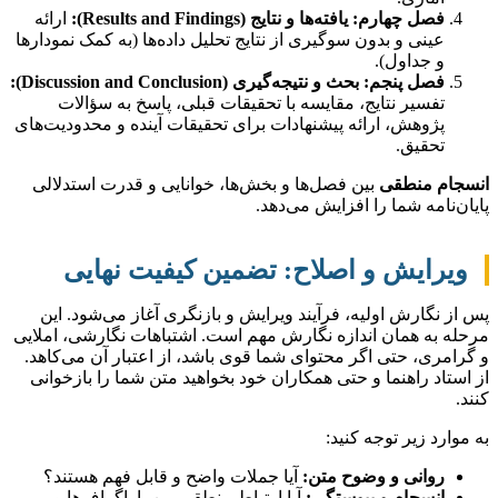
فصل چهارم: یافته‌ها و نتایج (Results and Findings):
ارائه
عینی و بدون سوگیری از نتایج تحلیل داده‌ها (به کمک نمودارها
و جداول).
فصل پنجم: بحث و نتیجه‌گیری (Discussion and Conclusion):
تفسیر نتایج، مقایسه با تحقیقات قبلی، پاسخ به سؤالات
پژوهش، ارائه پیشنهادات برای تحقیقات آینده و محدودیت‌های
تحقیق.
انسجام منطقی
بین فصل‌ها و بخش‌ها، خوانایی و قدرت استدلالی
پایان‌نامه شما را افزایش می‌دهد.
ویرایش و اصلاح: تضمین کیفیت نهایی
پس از نگارش اولیه، فرآیند ویرایش و بازنگری آغاز می‌شود. این
مرحله به همان اندازه نگارش مهم است. اشتباهات نگارشی، املایی
و گرامری، حتی اگر محتوای شما قوی باشد، از اعتبار آن می‌کاهد.
از استاد راهنما و حتی همکاران خود بخواهید متن شما را بازخوانی
کنند.
به موارد زیر توجه کنید:
روانی و وضوح متن:
آیا جملات واضح و قابل فهم هستند؟
انسجام و پیوستگی:
آیا ارتباط منطقی بین پاراگراف‌ها و