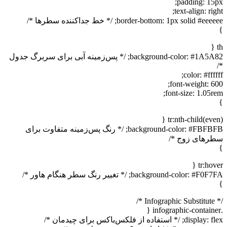
padding: 15px;
text-align: right;
border-bottom: 1px solid #eeeeee; /* خط جداکننده سطرها */
}
th {
background-color: #1A5A82; /* پس‌زمینه آبی برای سربرگ جدول
*/
color: #ffffff;
font-weight: 600;
font-size: 1.05rem;
}
tr:nth-child(even) {
background-color: #FBFBFB; /* رنگ پس‌زمینه متفاوت برای
سطرهای زوج */
}
tr:hover {
background-color: #F0F7FA; /* تغییر رنگ سطر هنگام هاور */
}
/* Infographic Substitute */
.infographic-container {
display: flex; /* استفاده از فلکس‌باکس برای چیدمان */