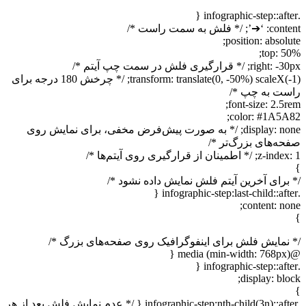
.infographic-step::after {
content: ‘➔’; /* فلش به سمت راست */
position: absolute;
top: 50%;
right: -30px; /* قرارگیری فلش در سمت چپ آیتم */
transform: translate(0, -50%) scaleX(-1); /* چرخش 180 درجه برای
راست به چپ */
font-size: 2.5rem;
color: #1A5A82;
display: none; /* به صورت پیش‌فرض مخفی، برای نمایش روی
صفحه‌های بزرگ‌تر */
z-index: 1; /* اطمینان از قرارگیری روی آیتم‌ها */
}
/* برای آخرین آیتم فلش نمایش داده نشود */
.infographic-step:last-child::after {
content: none;
}
/* نمایش فلش برای اینفوگرافیک روی صفحه‌های بزرگ */
@media (min-width: 768px) {
.infographic-step::after {
display: block;
}
.infographic-step:nth-child(3n)::after { /* عدم نمایش فلش بعد از هر