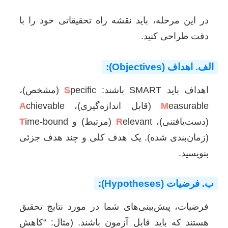
در این مرحله، باید نقشه راه تحقیقاتی خود را با
دقت طراحی کنید.
الف. اهداف (Objectives):
اهداف باید SMART باشند:
pecific (مشخص)،
S
easurable (قابل اندازه‌گیری)،
M
chievable
A
(دست‌یافتنی)،
elevant (مرتبط) و
R
ime-bound
T
(زمان‌بندی شده). یک هدف کلی و چند هدف جزئی
بنویسید.
ب. فرضیات (Hypotheses):
فرضیات، پیش‌بینی‌های شما در مورد نتایج تحقیق
هستند که باید قابل آزمون باشند. (مثال: “کاهش