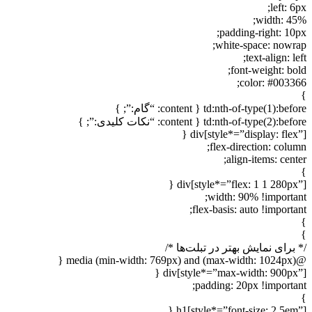
left: 6px;
width: 45%;
padding-right: 10px;
white-space: nowrap;
text-align: left;
font-weight: bold;
color: #003366;
}
td:nth-of-type(1):before { content: “گام:”; }
td:nth-of-type(2):before { content: “نکات کلیدی:”; }
div[style*=”display: flex”] {
flex-direction: column;
align-items: center;
}
div[style*=”flex: 1 1 280px”] {
width: 90% !important;
flex-basis: auto !important;
}
}
/* برای نمایش بهتر در تبلت‌ها */
@media (min-width: 769px) and (max-width: 1024px) {
div[style*=”max-width: 900px”] {
padding: 20px !important;
}
h1[style*=”font-size: 2.5em”] {