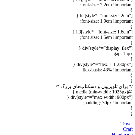
font-size: 2.2em !important;
}
h2[style*=”font-size: 2em”] {
font-size: 1.9em !important;
}
h3[style*=”font-size: 1.6em”] {
font-size: 1.5em !important;
}
div[style*=”display: flex”] {
gap: 15px;
}
div[style*=”flex: 1 1 280px”] {
flex-basis: 48% !important;
}
}
/* برای تلویزیون و دسکتاپ‌های بزرگ */
@media (min-width: 1025px) {
div[style*=”max-width: 900px”] {
padding: 30px !important;
}
}
Travel
Craft
Handmade