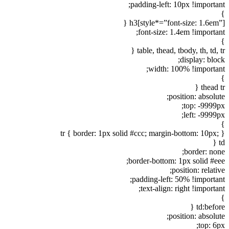
padding-left: 10px !important;
}
h3[style*=”font-size: 1.6em”] {
font-size: 1.4em !important;
}
table, thead, tbody, th, td, tr {
display: block;
width: 100% !important;
}
thead tr {
position: absolute;
top: -9999px;
left: -9999px;
}
tr { border: 1px solid #ccc; margin-bottom: 10px; }
td {
border: none;
border-bottom: 1px solid #eee;
position: relative;
padding-left: 50% !important;
text-align: right !important;
}
td:before {
position: absolute;
top: 6px;