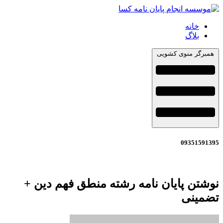
خانه
بلاگ
همبرگر منوی کشویی
09351591395
نوشتن پایان نامه رشته منطق فهم دین +
تضمینی