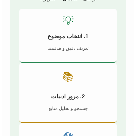
💡
1. انتخاب موضوع
تعریف دقیق و هدفمند
📚
2. مرور ادبیات
جستجو و تحلیل منابع