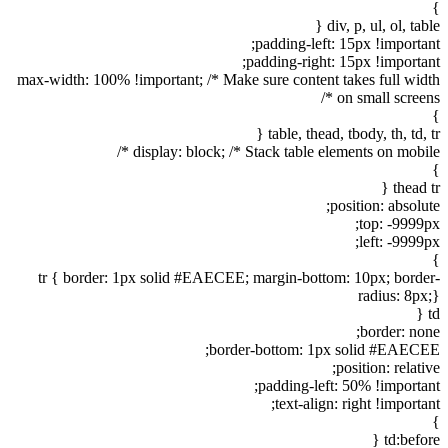
}
div, p, ul, ol, table {
padding-left: 15px !important;
padding-right: 15px !important;
max-width: 100% !important; /* Make sure content takes full width
on small screens */
}
table, thead, tbody, th, td, tr {
display: block; /* Stack table elements on mobile */
}
thead tr {
position: absolute;
top: -9999px;
left: -9999px;
}
tr { border: 1px solid #EAECEE; margin-bottom: 10px; border-
radius: 8px;}
td {
border: none;
border-bottom: 1px solid #EAECEE;
position: relative;
padding-left: 50% !important;
text-align: right !important;
}
td:before {