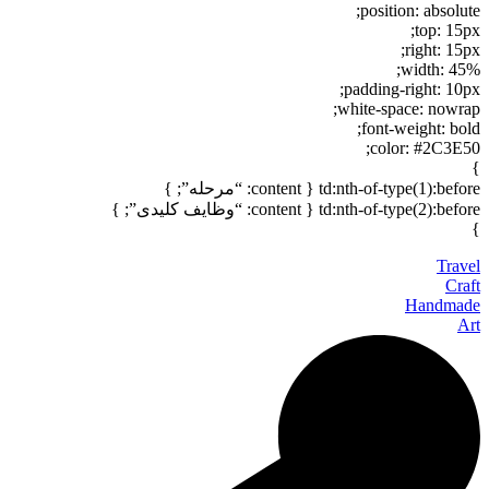
position: absolute;
top: 15px;
right: 15px;
width: 45%;
padding-right: 10px;
white-space: nowrap;
font-weight: bold;
color: #2C3E50;
}
td:nth-of-type(1):before { content: “مرحله”; }
td:nth-of-type(2):before { content: “وظایف کلیدی”; }
}
Travel
Craft
Handmade
Art