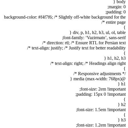
body {
margin: 0;
padding: 0;
background-color: #f4f7f6; /* Slightly off-white background for the
entire page */
}
div, p, h1, h2, h3, ul, ol, table {
font-family: ‘Vazirmatn’, sans-serif;
direction: rtl; /* Ensure RTL for Persian text */
text-align: justify; /* Justify text for better readability */
}
h1, h2, h3 {
text-align: right; /* Headings align right */
}
/* Responsive adjustments */
@media (max-width: 768px) {
h1 {
font-size: 2em !important;
padding: 15px 0 !important;
}
h2 {
font-size: 1.5em !important;
}
h3 {
font-size: 1.2em !important;