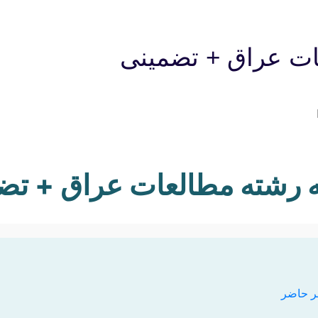
ات عراق + تضمینی
مه رشته مطالعات عراق + تض
ر حاضر