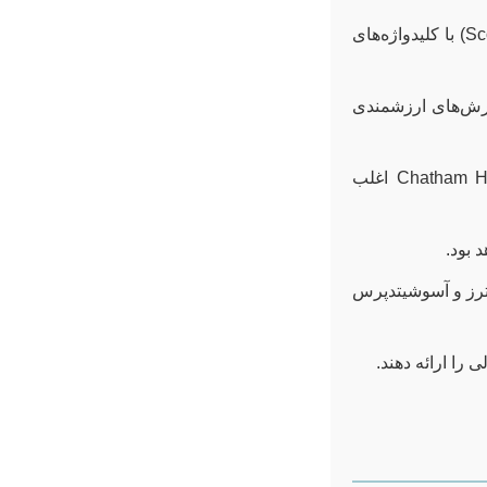
جستجو در پایگاه‌های اطلاعاتی معتبر (مانند Scopus, Web of Science, Google Scholar) با کلیدواژه‌های
ارش‌های ارزشمندی
موسساتی مانند Chatham House, Brookings, ICG, Council on Foreign Relations اغلب
 بود.
‌ها از منابعی مانند الجزیره، العربیه، BBC Arabic، رویترز و آسوشیتدپرس
 را ارائه دهند.