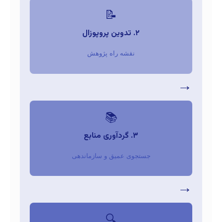
📝
۲. تدوین پروپوزال
نقشه راه پژوهش
📚
۳. گردآوری منابع
جستجوی عمیق و سازماندهی
🔍