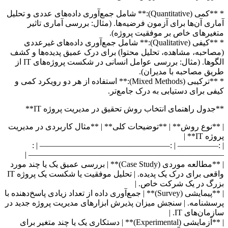
* **کمی (Quantitative):** شامل جمع‌آوری داده‌های عددی و تحلیل
آماری آن‌ها برای آزمون فرضیه‌ها. (مثال: بررسی آماری تاثیر
متغیرهای خاص بر موفقیت پروژه).
* **کیفی (Qualitative):** شامل جمع‌آوری داده‌های غیرعددی
(مصاحبه، مشاهده، تحلیل محتوا) برای درک عمیق پدیده‌ها و کشف
الگوها. (مثال: بررسی عوامل انسانی در شکست پروژه‌های IT از
طریق مصاحبه با مدیران).
* **ترکیبی (Mixed Methods):** استفاده از هر دو رویکرد کمی و
کیفی برای دستیابی به درک جامع‌تر.
**جدول راهنمای انتخاب روش تحقیق در مدیریت پروژه IT**
| **نوع روش** | **توضیحات کلی** | **مثال کاربردی در مدیریت
پروژه IT** |
| :————— | :———————————————— | :
———————————————————————— |
| **مطالعه موردی (Case Study)** | بررسی عمیق یک یا چند مورد
واقعی برای درک یک پدیده. | تحلیل موفقیت یا شکست یک پروژه IT
بزرگ در یک شرکت خاص. |
| **پیمایشی (Survey)** | جمع‌آوری داده از تعداد زیادی پاسخ‌دهنده با
پرسشنامه. | سنجش میزان پذیرش ابزارهای مدیریت پروژه جدید در
سازمان‌های IT. |
| **آزمایشی (Experimental)** | دستکاری یک یا چند متغیر برای