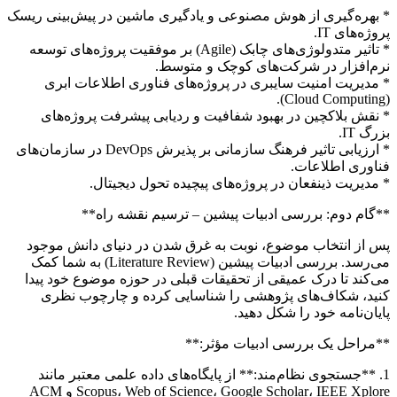
* بهره‌گیری از هوش مصنوعی و یادگیری ماشین در پیش‌بینی ریسک
پروژه‌های IT.
* تاثیر متدولوژی‌های چابک (Agile) بر موفقیت پروژه‌های توسعه
نرم‌افزار در شرکت‌های کوچک و متوسط.
* مدیریت امنیت سایبری در پروژه‌های فناوری اطلاعات ابری
(Cloud Computing).
* نقش بلاکچین در بهبود شفافیت و ردیابی پیشرفت پروژه‌های
بزرگ IT.
* ارزیابی تاثیر فرهنگ سازمانی بر پذیرش DevOps در سازمان‌های
فناوری اطلاعات.
* مدیریت ذینفعان در پروژه‌های پیچیده تحول دیجیتال.
**گام دوم: بررسی ادبیات پیشین – ترسیم نقشه راه**
پس از انتخاب موضوع، نوبت به غرق شدن در دنیای دانش موجود
می‌رسد. بررسی ادبیات پیشین (Literature Review) به شما کمک
می‌کند تا درک عمیقی از تحقیقات قبلی در حوزه موضوع خود پیدا
کنید، شکاف‌های پژوهشی را شناسایی کرده و چارچوب نظری
پایان‌نامه خود را شکل دهید.
**مراحل یک بررسی ادبیات مؤثر:**
1. **جستجوی نظام‌مند:** از پایگاه‌های داده علمی معتبر مانند
Scopus، Web of Science، Google Scholar، IEEE Xplore و ACM