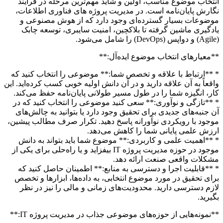
انتخاب موضوع مناسب، اولین و شاید مهم‌ترین مرحله در فرایند
نگارش پایان‌نامه است. در مدیریت پروژه های فناوری اطلاعات،
موضوعات بسیار گسترده‌ای وجود دارد که از هوش مصنوعی و
یادگیری ماشین گرفته تا بلاکچین، امنیت سایبری، توسعه چابک
(Agile) و دواپس (DevOps) را شامل می‌شود.
**معیارهای انتخاب موضوع ایده‌آل:**
* **ارتباط با علاقه و تخصص شما:** موضوعی را انتخاب کنید که
واقعاً به آن علاقه دارید و در آن دانش اولیه خوبی کسب کرده‌اید. این
کار، انگیزه شما را در طول مسیر طولانی پایان‌نامه حفظ می‌کند.
* **تازگی و نوآوری:** سعی کنید موضوعی را انتخاب کنید که در
آن جنبه‌های جدیدی برای تحقیق وجود دارد یا بتوانید به چالش‌های
موجود با رویکردی نوآورانه پاسخ دهید. تکرار صرف مطالب پیشین،
ارزش علمی پایانی شما را کاهش می‌دهد.
* **اهمیت علمی و کاربردی:** موضوع شما باید بتواند به دانش
موجود در حوزه مدیریت پروژه IT بیفزاید و یا راه‌حلی برای یکی از
مشکلات واقعی صنعت ارائه دهد.
* **قابلیت اجرا و دسترسی به منابع:** اطمینان حاصل کنید که
برای تحقیق در مورد موضوع انتخابی، به داده‌ها، ابزارها و تخصص
لازم دسترسی دارید. محدودیت‌های زمانی و مالی را نیز در نظر
بگیرید.
**نمونه‌هایی از حوزه‌های موضوعی جذاب در مدیریت پروژه IT:**