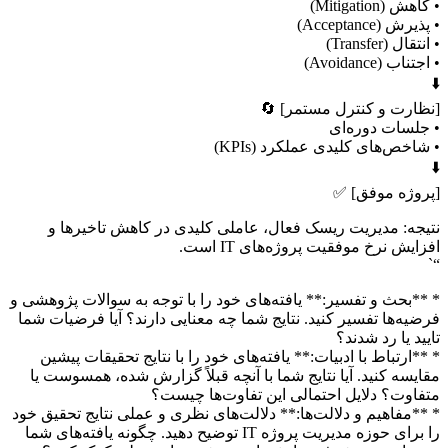
• کاهش (Mitigation)
• پذیرش (Acceptance)
• انتقال (Transfer)
• اجتناب (Avoidance)
⬇️
[نظارت و کنترل مستمر] 🔄
• جلسات دوره‌ای
• شاخص‌های کلیدی عملکرد (KPIs)
⬇️
[پروژه موفق] ✅
نتیجه: مدیریت ریسک فعال، عاملی کلیدی در کاهش تاخیرها و
افزایش نرخ موفقیت پروژه‌های IT است.
“`
* **بحث و تفسیر:** یافته‌های خود را با توجه به سوالات پژوهشی و
فرضیه‌ها تفسیر کنید. نتایج شما چه معنایی دارند؟ آیا فرضیات شما
تایید یا رد شدند؟
* **ارتباط با ادبیات:** یافته‌های خود را با نتایج تحقیقات پیشین
مقایسه کنید. آیا نتایج شما با آنچه قبلاً گزارش شده، همسوست یا
متفاوت؟ دلایل احتمالی این تفاوت‌ها چیست؟
* **مفاهیم و دلالت‌ها:** دلالت‌های نظری و عملی نتایج تحقیق خود
را برای حوزه مدیریت پروژه IT توضیح دهید. چگونه یافته‌های شما