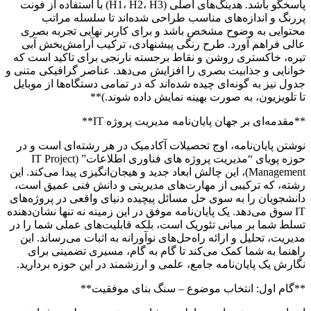
پاسخگو باشد. هدینگ‌های اصلی (H1، H2، H3) با استفاده از فونت
پررنگ و اندازه‌های مناسب طراحی شده‌اند تا سلسله مراتب
محتوایی به وضوح مشخص باشد و برای کاربر نهایی تجربه بصری
عالی فراهم آورد. طرح رنگی پیشنهادی، ترکیب آرامش‌بخش آبی
تیره، خاکستری روشن و نقاط برجسته نارنجی برای تاکید است که
خوانایی و جذابیت بصری را افزایش می‌دهد. عناصر گرافیکی متنی و
جدول نیز به گونه‌ای چیده شده‌اند که در تمامی دستگاه‌ها از موبایل
تا تلویزیون، به صورت بهینه نمایش داده شوند.)**
**مقدمه‌ای بر جهان پایان‌نامه مدیریت پروژه IT**
نوشتن پایان‌نامه، اوج تحصیلات آکادمیک در هر رشته‌ای است و در
حوزه پویای “مدیریت پروژه های فناوری اطلاعات” (IT Project
Management)، این چالش ابعاد جدید و هیجان‌انگیزی پیدا می‌کند. این
رشته، که ترکیبی از مهارت‌های مدیریتی و دانش فنی عمیق است،
دانشجویان را به سوی حل مسائل پیچیده دنیای واقعی در پروژه‌های
IT سوق می‌دهد. یک پایان‌نامه موفق در این زمینه نه تنها نشان‌دهنده
تسلط شما بر مبانی تئوریک است، بلکه قابلیت‌های عملی شما را در
مدیریت، تحلیل و ارائه راه‌حل‌های نوآورانه به اثبات می‌رساند. این
راهنما به شما کمک می‌کند تا گام به گام، مسیری تضمینی برای
نگارش یک پایان‌نامه جامع، علمی و ارزشمند در این حوزه بردارید.
**گام اول: انتخاب موضوع – سنگ بنای موفقیت**