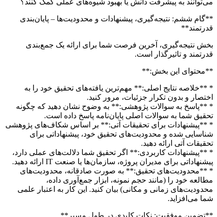
می‌توانند به پیشرفت دانش یا بهبود شیوه‌های عملی کمک کنند؟
**گام ششم: نتیجه‌گیری، پیشنهادات و محدودیت‌ها – پایان‌بندی
قدرتمند**
بخش نتیجه‌گیری، آخرین فرصت شما برای ارائه یک جمع‌بندی
قدرتمند و تاثیرگذار است.
**محتوای این بخش:**
* **خلاصه نتایج اصلی:** مهم‌ترین یافته‌های تحقیق خود را به
اختصار و بدون تکرار جزئیات، مرور کنید.
* **پاسخ به سوالات پژوهشی:** به وضوح نشان دهید که چگونه
تحقیق شما به سوالات اصلی پایان‌نامه پاسخ داده است.
* **پیشنهادات برای تحقیقات آتی:** بر اساس شکاف‌های پژوهشی
شناسایی شده و محدودیت‌های تحقیق خود، پیشنهاداتی برای
تحقیقات آتی ارائه دهید.
* **پیشنهادات کاربردی:** اگر تحقیق شما دلالت‌های عملی دارد،
پیشنهاداتی برای مدیران پروژه، سازمان‌ها یا صنعت IT ارائه دهید.
* **محدودیت‌های تحقیق:** به صورت صادقانه، محدودیت‌های
مطالعه خود را (مانند حجم نمونه، ابزار جمع‌آوری داده،
محدودیت‌های زمانی و مکانی) بیان کنید. این کار به اعتبار علمی
شما می‌افزاید.
**تضمین موفقیت: نکات کلیدی در طول مسیر**