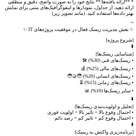
* **ارائه یافته‌ها:** نتایج خود را به صورت واضح، دقیق و منطقی
ارائه دهید. از جداول، نمودارها و اینفوگرافیک‌های متنی برای نمایش
بهتر داده‌ها استفاده کنید. (مانند تصویر زیر)
“`
✨ نقش مدیریت ریسک فعال در موفقیت پروژه‌های IT ✨
[شروع پروژه]
⬇️
[شناسایی ریسک‌ها]
• ریسک‌های فنی (30%) 🛠️
• ریسک‌های مالی (25%) 💰
• ریسک‌های انسانی (20%) 🧑‍🤝‍🧑
• ریسک‌های زمانی (15%) ⏳
• سایر ریسک‌ها (10%) 📊
⬇️
[تحلیل و اولویت‌بندی ریسک‌ها]
• احتمال وقوع بالا + تاثیر بالا = اولویت فوری
• احتمال وقوع کم + تاثیر کم = رصد دائم
⬇️
[برنامه‌ریزی واکنش به ریسک]