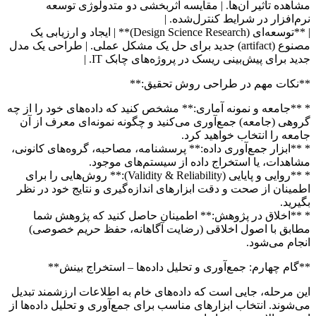
مشاهده تاثیر آن‌ها. | مقایسه اثربخشی دو متدولوژی توسعه
نرم‌افزار در شرایط کنترل‌شده. |
| **توسعه‌ای (Design Science Research)** | ایجاد و ارزیابی یک
مصنوع (artifact) جدید برای حل یک مشکل عملی. | طراحی یک مدل
جدید برای پیش‌بینی ریسک در پروژه‌های چابک IT. |
**نکات مهم در طراحی روش تحقیق:**
* **جامعه و نمونه آماری:** مشخص کنید که داده‌های خود را از چه
گروهی (جامعه) جمع‌آوری می‌کنید و چگونه نمونه‌ای معرف از آن
جامعه را انتخاب خواهید کرد.
* **ابزار جمع‌آوری داده:** پرسشنامه، مصاحبه، گروه‌های کانونی،
مشاهدات، یا استخراج داده از سیستم‌های موجود.
* **روایی و پایایی (Validity & Reliability):** روش‌هایی را برای
اطمینان از صحت و دقت ابزارهای اندازه‌گیری و نتایج خود در نظر
بگیرید.
* **اخلاق در پژوهش:** اطمینان حاصل کنید که پژوهش شما
مطابق با اصول اخلاقی (رضایت آگاهانه، حفظ حریم خصوصی)
انجام می‌شود.
**گام چهارم: جمع‌آوری و تحلیل داده‌ها – استخراج بینش**
این مرحله، جایی است که داده‌های خام به اطلاعات ارزشمند تبدیل
می‌شوند. انتخاب ابزارهای مناسب برای جمع‌آوری و تحلیل داده‌ها از