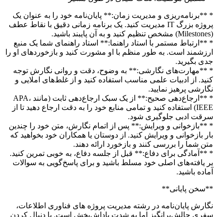
* **برنامه‌ریزی و مدیریت زمان:** پایان‌نامه خود را به عنوان یک
پروژه بزرگ IT مدیریت کنید. یک برنامه زمانی دقیق با نقاط عطف
(Milestones) مشخص تنظیم کنید و به آن پایبند باشید.
* **ارتباط مستمر با استاد راهنما:** استاد راهنمای شما یک منبع
ارزشمند است. به طور منظم با او مشورت کنید و بازخوردهای او را
جدی بگیرید.
* **مهارت‌های نگارشی:** به وضوح، دقت و روانی نگارش توجه
کنید. از ادبیات علمی مناسب استفاده کنید و از غلط‌های املایی و
نگارشی پرهیز نمایید.
* **ارجاع‌دهی صحیح:** از یک سبک ارجاع‌دهی ثابت (مانند APA،
IEEE) استفاده کنید و تمامی منابع خود را به دقت ارجاع دهید تا از
سرقت ادبی جلوگیری شود.
* **بازخوانی و ویرایش:** پس از اتمام نگارش، متن خود را چندین
بار بازخوانی و ویرایش کنید. از دوستان یا همکاران خود بخواهید که
متن شما را بررسی کنند و بازخورد ارائه دهند.
* **آمادگی برای دفاع:** قبل از جلسه دفاع، به خوبی تمرین کنید.
بر یافته‌های اصلی خود مسلط باشید و برای پاسخ‌گویی به سوالات
آماده باشید.
**سخن پایانی**
نگارش پایان‌نامه در رشته مدیریت پروژه های فناوری اطلاعات،
سفری چالش‌برانگیز اما به شدت پاداش‌بخش است. با دنبال کردن