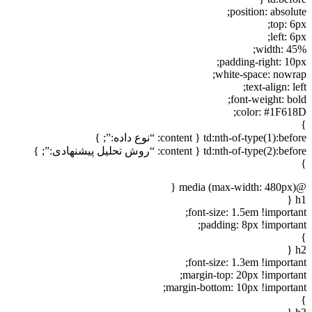
position: absolute;
top: 6px;
left: 6px;
width: 45%;
padding-right: 10px;
white-space: nowrap;
text-align: left;
font-weight: bold;
color: #1F618D;
}
td:nth-of-type(1):before { content: “نوع داده:”; }
td:nth-of-type(2):before { content: “روش تحلیل پیشنهادی:”; }
}
@media (max-width: 480px) {
h1 {
font-size: 1.5em !important;
padding: 8px !important;
}
h2 {
font-size: 1.3em !important;
margin-top: 20px !important;
margin-bottom: 10px !important;
}