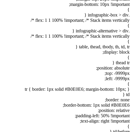
margin-bottom: 10px !important;
}
.infographic-box > div {
flex: 1 1 100% !important; /* Stack items vertically */
}
.infographic-alternative > div {
flex: 1 1 100% !important; /* Stack items vertically */
}
table, thead, tbody, th, td, tr {
display: block;
}
thead tr {
position: absolute;
top: -9999px;
left: -9999px;
}
tr { border: 1px solid #B0E0E6; margin-bottom: 10px; }
td {
border: none;
border-bottom: 1px solid #B0E0E6;
position: relative;
padding-left: 50% !important;
text-align: right !important;
}
td:before {