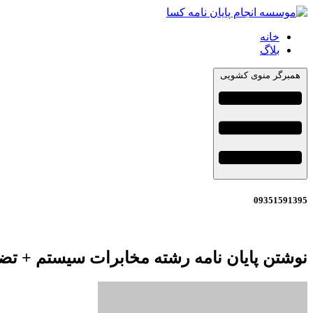
خانه
بلاگ
همبرگر منوی کشویی
09351591395
نوشتن پایان نامه رشته مخابرات سیستم + تض