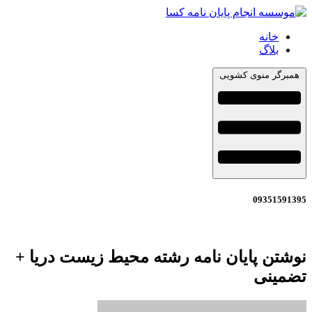
خانه
بلاگ
همبرگر منوی کشویی
09351591395
نوشتن پایان نامه رشته محیط زیست دریا +
تضمینی