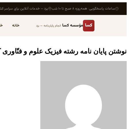
ساعات پاسخگویی: همه‌روزه ۸ صبح تا ۱۰ شب
یزد — خدمات آنلاین برای سراسر کش
کسا
مؤسسه کسا
خانه
خد
انجام پایان‌نامه — یزد
نوشتن پایان نامه رشته فیزیک علوم و فنّاوری