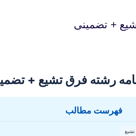
شیع + تضمینی
نامه رشته فرق تشیع + تضمی
فهرست مطالب
تشیع