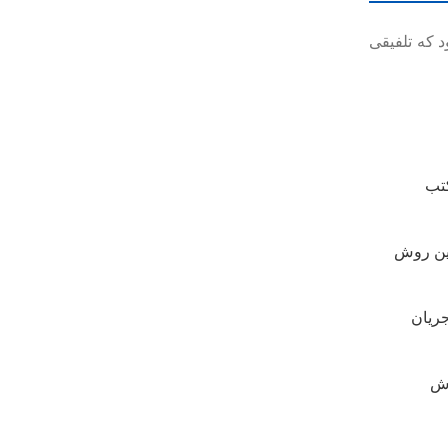
 که تلفیقی
کتب
این روش
جریان
وش