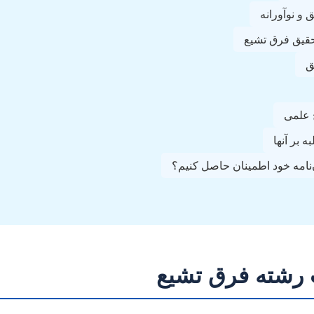
🔹 گام اول
🔹 رویکردهای

🔹 اص
🔹 چالش‌
🔹 چگونه از کیفیت و پذیرش پا
مقدمه‌ای بر اه