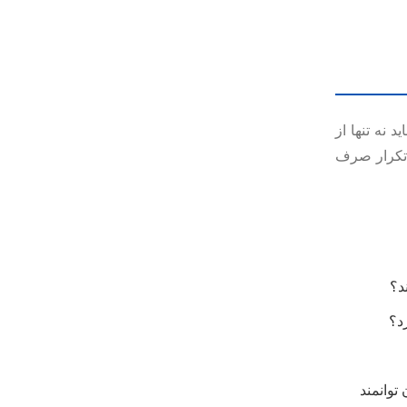
نه تنها از
 تکرار صرف
د؟
د؟
توانمند