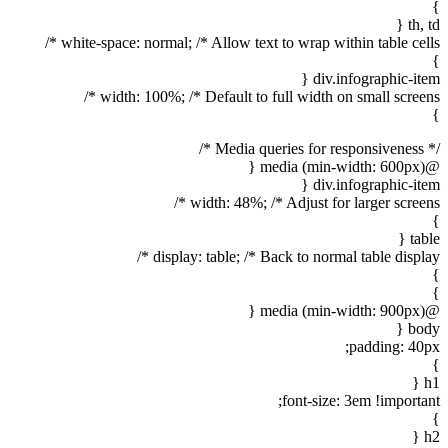
}
th, td {
white-space: normal; /* Allow text to wrap within table cells */
}
div.infographic-item {
width: 100%; /* Default to full width on small screens */
}
/* Media queries for responsiveness */
@media (min-width: 600px) {
div.infographic-item {
width: 48%; /* Adjust for larger screens */
}
table {
display: table; /* Back to normal table display */
}
}
@media (min-width: 900px) {
body {
padding: 40px;
}
h1 {
font-size: 3em !important;
}
h2 {