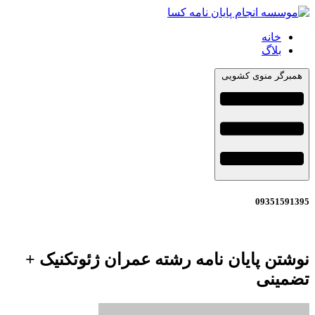
خانه
بلاگ
همبرگر منوی کشویی
09351591395
نوشتن پایان نامه رشته عمران ژئوتکنیک +
تضمینی