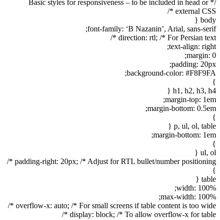
/* Basic styles for responsiveness – to be included in head or
external CSS */
body {
font-family: ‘B Nazanin’, Arial, sans-serif;
direction: rtl; /* For Persian text */
text-align: right;
margin: 0;
padding: 20px;
background-color: #F8F9FA;
}
h1, h2, h3, h4 {
margin-top: 1em;
margin-bottom: 0.5em;
}
p, ul, ol, table {
margin-bottom: 1em;
}
ul, ol {
padding-right: 20px; /* Adjust for RTL bullet/number positioning */
}
table {
width: 100%;
max-width: 100%;
overflow-x: auto; /* For small screens if table content is too wide */
display: block; /* To allow overflow-x for table */