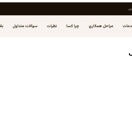
ور
مات
مراحل همکاری
چرا کسا
نظرات
سوالات متداول
بل
ی