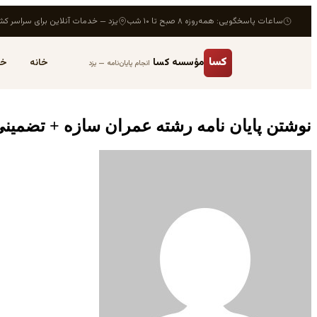
ساعات پاسخگویی: همه‌روزه ۸ صبح تا ۱۰ شب
یزد — خدمات آنلاین برای سراسر کش
کسا
مؤسسه کسا
خانه
خد
انجام پایان‌نامه — یزد
نوشتن پایان نامه رشته عمران سازه + تضمین