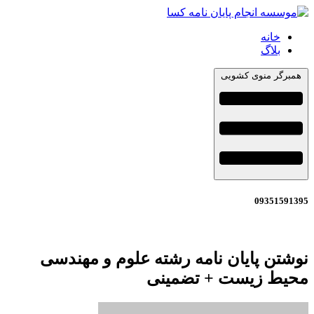
خانه
بلاگ
همبرگر منوی کشویی
093515913
وشتن پایان نامه رشته علوم و مهندسی
حیط زیست + تضمینی