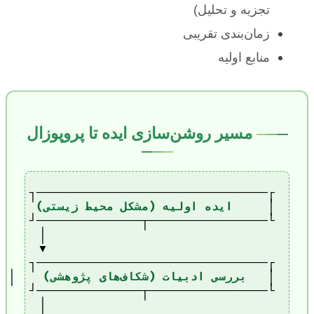
تجزیه و تحلیل)
زمان‌بندی تقریبی
منابع اولیه
مسیر روشن‌سازی ایده تا پروپوزال
─
─
─
─
─
─
│     
ایده اولیه (مشکل محیط زیستی)
│   
بررسی ادبیات (شکاف‌های پژوهشی)