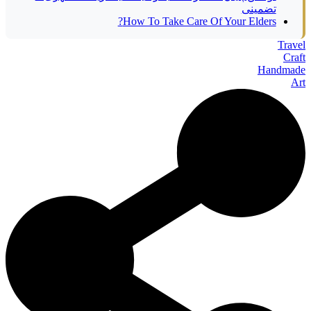
تضمینی
How To Take Care Of Your Elders?
Travel
Craft
Handmade
Art