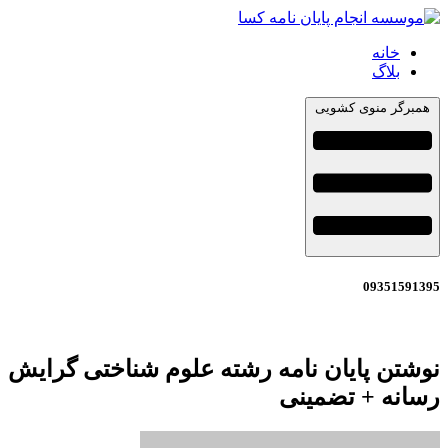
خانه
بلاگ
همبرگر منوی کشویی
09351591395
نوشتن پایان نامه رشته علوم شناختی گرایش
رسانه + تضمینی