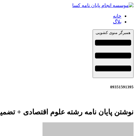
خانه
بلاگ
همبرگر منوی کشویی
09351591395
نوشتن پایان نامه رشته علوم اقتصادی + تضمی