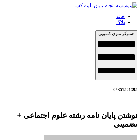
خانه
بلاگ
برگر منوی کشویی
0935159
تن پایان نامه رشته علوم اجتماعی +
مینی