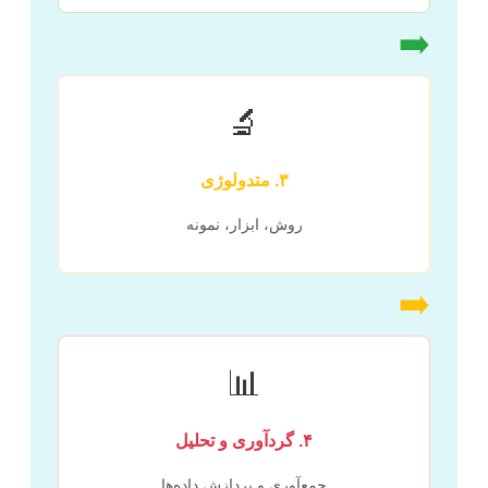
➡️
🔬
۳. متدولوژی
روش، ابزار، نمونه
➡️
📊
۴. گردآوری و تحلیل
جمع‌آوری و پردازش داده‌ها