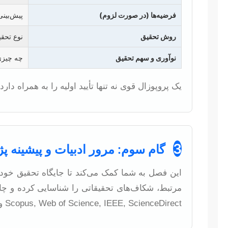
فرضیه‌ها (در صورت لزوم)
پیش‌بینی
روش تحقیق
نوع تحقی
نوآوری و سهم تحقیق
چه چیزی
یک پروپوزال قوی نه تنها تأیید اولیه را به همراه دا
3
گام سوم: مرور ادبیات و پیشینه 
این فصل به شما کمک می‌کند تا جایگاه تحقیق خود ر
مرتبط، شکاف‌های تحقیقاتی را شناسایی کرده و چارچ
Scopus, Web of Science, IEEE, ScienceDirect و پایگاه‌های ملی مانند SID و IranDoc برای جمع‌آوری منابع ضروری است.