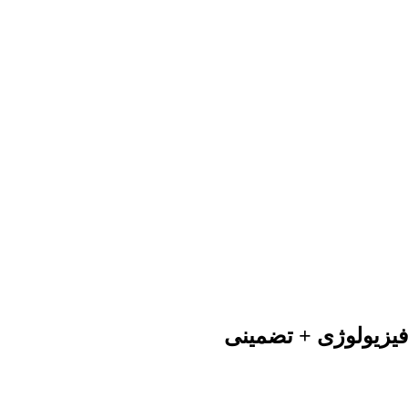
یزیولوژی + تضمینی