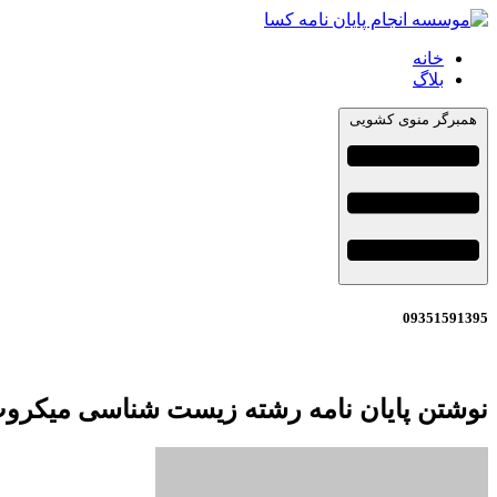
خانه
بلاگ
همبرگر منوی کشویی
09351591395
نوشتن پایان نامه رشته زیست شناسی میکروب