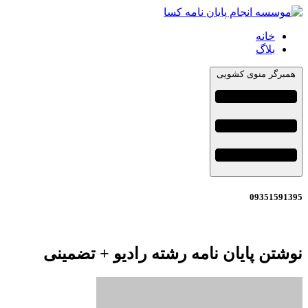
خانه
بلاگ
همبرگر منوی کشویی
09351591395
نوشتن پایان نامه رشته رادیو + تضمینی