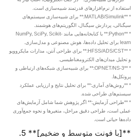
استفاده از نرم‌افزارهای قدرتمند شبیه‌سازی است.
* **MATLAB/Simulink:** برای شبیه‌سازی سیستم‌های
سیگنالی، پردازش سیگنال، الگوریتم‌های هوشمند.
* **Python:** با کتابخانه‌هایی مانند NumPy, SciPy, Scikit-
learn برای تحلیل داده‌ها، هوش مصنوعی و مدل‌سازی.
* **HFSS/ADS/CST:** برای طراحی آنتن، مدارات مایکروویو
و تحلیل میدان‌های الکترومغناطیسی.
* **OPNET/NS-3:** برای شبیه‌سازی شبکه‌های ارتباطی و
پروتکل‌ها.
* **روش‌های آماری:** برای تحلیل نتایج و ارزیابی عملکرد
سیستم‌های طراحی شده.
* **طراحی آزمایش:** اگر پژوهش شما شامل آزمایش‌های
عملی است، طراحی دقیق مراحل، متغیرها و نحوه جمع‌آوری
داده‌ها حیاتی است.
**[با فونت متوسط و ضخیم]** 5.