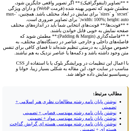
* **تصاویر (اینفوگرافیک):** اگر تصویر واقعی جایگزین شود،
مطمئن شوید که تصویر بهینه شده (فرمت WebP) و دارای ویژگی
`srcset` و `sizes` برای نمایش در ابعاد مختلف باشد. همچنین، `max-
width: 100%; height: auto;` برای تصاویر ضروری است.
* **فونت‌ها:** فونت‌های انتخابی شما باید در اندازه‌های مختلف
صفحه نمایش به خوبی قابل خواندن باشند.
* **فاصله‌گذاری (Padding & Margin):** مطمئن شوید که
فاصله‌های داخلی و خارجی عناصر در دستگاه‌های مختلف، به
خصوص موبایل، به درستی تنظیم شده‌اند تا فضای کافی برای تنفس
متن وجود داشته باشد و دکمه‌ها یا عناصر نزدیک به هم نباشند.
با اعمال این تنظیمات در ویرایشگر بلوک یا با استفاده از CSS
مناسب در سایت خود، این مقاله به شکلی بسیار زیبا، خوانا و
ریسپانسیو نمایش داده خواهد شد.
مطالب مرتبط:
نوشتن پایان نامه رشته مطالعات نظری هنر اسلامی +
تضمینی
نوشتن پایان نامه رشته مهندسی فضایی + تضمینی
نوشتن پایان نامه رشته مهندسی مواد + تضمینی
نوشتن پایان نامه رشته مهندسی هسته ای گرایش گداخت
هسته ای + تضمینی