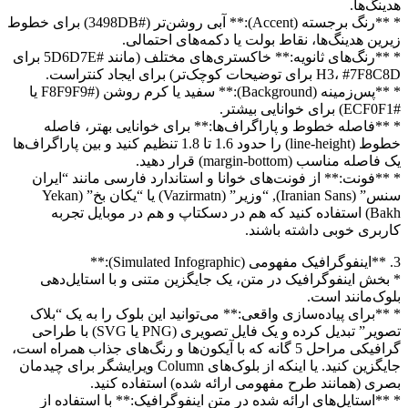
هدینگ‌ها.
* **رنگ برجسته (Accent):** آبی روشن‌تر (#3498DB) برای خطوط
زیرین هدینگ‌ها، نقاط بولت یا دکمه‌های احتمالی.
* **رنگ‌های ثانویه:** خاکستری‌های مختلف (مانند #5D6D7E برای
H3، #7F8C8D برای توضیحات کوچک‌تر) برای ایجاد کنتراست.
* **پس‌زمینه (Background):** سفید یا کرم روشن (#F8F9F9 یا
#ECF0F1) برای خوانایی بیشتر.
* **فاصله خطوط و پاراگراف‌ها:** برای خوانایی بهتر، فاصله
خطوط (line-height) را حدود 1.6 تا 1.8 تنظیم کنید و بین پاراگراف‌ها
یک فاصله مناسب (margin-bottom) قرار دهید.
* **فونت:** از فونت‌های خوانا و استاندارد فارسی مانند “ایران
سنس” (Iranian Sans), “وزیر” (Vazirmatn) یا “یکان بخ” (Yekan
Bakh) استفاده کنید که هم در دسکتاپ و هم در موبایل تجربه
کاربری خوبی داشته باشند.
3. **اینفوگرافیک مفهومی (Simulated Infographic):**
* بخش اینفوگرافیک در متن، یک جایگزین متنی و با استایل‌دهی
بلوک‌مانند است.
* **برای پیاده‌سازی واقعی:** می‌توانید این بلوک را به یک “بلاک
تصویر” تبدیل کرده و یک فایل تصویری (PNG یا SVG) با طراحی
گرافیکی مراحل 5 گانه که با آیکون‌ها و رنگ‌های جذاب همراه است،
جایگزین کنید. یا اینکه از بلوک‌های Column ویرایشگر برای چیدمان
بصری (همانند طرح مفهومی ارائه شده) استفاده کنید.
* **استایل‌های ارائه شده در متن اینفوگرافیک:** با استفاده از