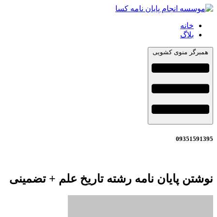
خانه
بلاگ
همبرگر منوی کشویی
09351591395
نوشتن پایان نامه رشته تاریخ علم + تضمینی