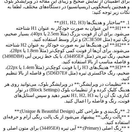
برای اطمینان از نمایش صحیح و زیبای این مقاله در ویرایشگر بلوک
و همچنین پاسخگویی (ریسپانسیو) در دستگاه‌های مختلف، لطفا به
نکات زیر توجه کنید:
1. **ساختار و هدینگ‌ها (H1, H2, H3):**
* **H1:** این عنوان به صورت خودکار به عنوان H1 شناخته
می‌شود. برای آن از فونت بزرگ (مثلاً 2.5em یا 40px)، بسیار ضخیم،
رنگ تیره (مثل #2C3E50) و تراز وسط استفاده کنید.
* **H2:** این هدینگ‌ها نیز به صورت خودکار به عنوان H2 شناخته
می‌شوند. برای آن‌ها از فونت کمی کوچک‌تر (مثلاً 1.8em یا 28px)،
ضخیم، رنگ تیره‌تر (مثل #34495E)، با یک خط زیرین آبی (#3498DB)
و فاصله مناسب از بالا استفاده کنید.
* **H3:** هدینگ‌های H3 را با فونت کوچک‌تر (مثلاً 1.4em یا 22px)،
ضخیم، رنگ خاکستری تیره (مثل #5D6D7E) و فاصله از بالا تنظیم
کنید.
* **تنظیمات در ویرایشگر:** در ویرایشگر بلوک، می‌توانید روی هر
هدینگ کلیک کرده و از تنظیمات بلوک (Block Settings) در نوار
کناری، تگ آن را به H1, H2, H3 تغییر دهید و سپس استایل‌های
فونت، رنگ و فاصله را اعمال کنید.
2. **رنگ‌بندی و طراحی کلی (Unique & Beautiful Design):**
* **پالت رنگی:** پیشنهاد می‌شود از یک پالت رنگی آرام و حرفه‌ای
استفاده کنید.
* **رنگ اصلی (Primary):** آبی تیره (#34495E) برای متون اصلی و