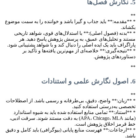
5. نگارش فصل‌ها
**
* **مقدمه:** باید جذاب و گیرا باشد و خواننده را به سمت موضوع
بکشاند.
* **بدنه (فصول اصلی):** با استدلال‌های قوی، شواهد تاریخی
مستند و تحلیل‌های عمیق، به پرسش پژوهش پاسخ دهید. هر
پاراگراف باید یک ایده اصلی را دنبال کند و با شواهد پشتیبانی شود.
* **نتیجه‌گیری:** خلاصه‌ای از مهم‌ترین یافته‌ها و تأکید بر
دستاوردهای پژوهش.
**
6. اصول نگارش علمی و استنادات
**
* **زبان:** واضح، دقیق، بی‌طرفانه و رسمی باشد. از اصطلاحات
تخصصی به‌درستی استفاده کنید.
* **استناد:** تمامی منابع استفاده شده باید به شیوه استاندارد
(مانند APA، Chicago، MLA) به دقت مستند شوند. سرقت ادبی،
خط قرمز اخلاق پژوهش است.
* **ارجاعات:** فهرست منابع پایانی (بیوگرافی) باید کامل و دقیق
باشد.