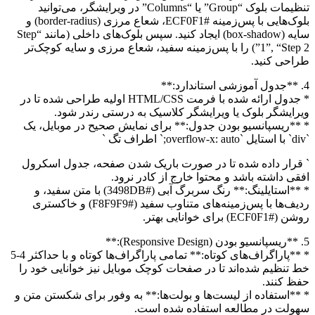
تنظیمات بلوک “Group” یا “Columns” در ویرایشگر، می‌توانید
بلوک‌هایی با پس‌زمینه #ECF0F1، شعاع مرزی (border-radius) و
سایه (box-shadow) ایجاد کنید. سپس بلوک‌های داخلی (مانند “Step
1”, “Step 2”) را با پس‌زمینه سفید، شعاع مرزی و سایه کوچک‌تر
طراحی کنید.
4. **جدول آموزشی استاندارد:**
* جدول ارائه شده با فرمت HTML/CSS اولیه طراحی شده تا در
ویرایشگر بلوک یا ویرایشگر کلاسیک به درستی رندر شود.
* **ریسپانسیو بودن جدول:** برای نمایش صحیح در موبایل، یک
`div` با استایل `overflow-x: auto;` اطراف تگ `
` قرار داده شده تا در صورت باریک شدن صفحه، جدول اسکرول
افقی داشته باشد و محتوا خارج از کادر نرود.
* **استایلینگ:** رنگ سربرگ آبی (#3498DB) با متن سفید، و
ردیف‌ها با پس‌زمینه‌های متناوب سفید (#F8F9F9) و خاکستری
روشن (#ECF0F1) برای خوانایی بهتر.
5. **ریسپانسیو بودن (Responsive Design):**
* **پاراگراف‌های کوتاه:** تمامی پاراگراف‌ها کوتاه و با حداکثر 4-5
خط تنظیم شده‌اند تا در صفحات کوچک موبایل نیز خوانایی خود را
حفظ کنند.
* **استفاده از لیست‌ها و بولت‌ها:** به وفور برای شکستن متن و
سهولت در مطالعه استفاده شده است.