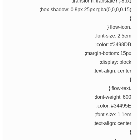
transform: translateY(-8px);
box-shadow: 0 8px 25px rgba(0,0,0,0.15);
}
.flow-icon {
font-size: 2.5em;
color: #3498DB;
margin-bottom: 15px;
display: block;
text-align: center;
}
.flow-text {
font-weight: 600;
color: #34495E;
font-size: 1.1em;
text-align: center;
}