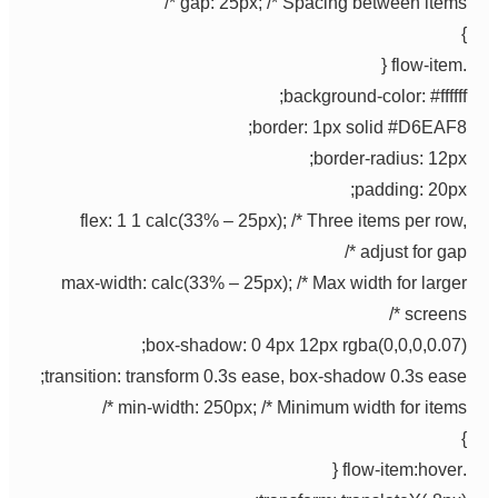
gap: 25px; /* Spacing between items */
}
.flow-item {
background-color: #ffffff;
border: 1px solid #D6EAF8;
border-radius: 12px;
padding: 20px;
flex: 1 1 calc(33% – 25px); /* Three items per row,
adjust for gap */
max-width: calc(33% – 25px); /* Max width for larger
screens */
box-shadow: 0 4px 12px rgba(0,0,0,0.07);
transition: transform 0.3s ease, box-shadow 0.3s ease;
min-width: 250px; /* Minimum width for items */
}
.flow-item:hover {