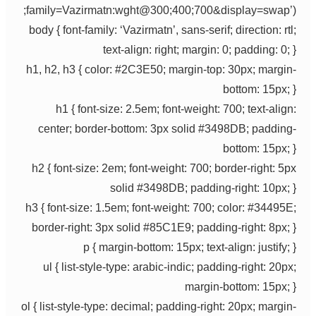
family=Vazirmatn:wght@300;400;700&display=swap’);
body { font-family: ‘Vazirmatn’, sans-serif; direction: rtl;
text-align: right; margin: 0; padding: 0; }
h1, h2, h3 { color: #2C3E50; margin-top: 30px; margin-
bottom: 15px; }
h1 { font-size: 2.5em; font-weight: 700; text-align:
center; border-bottom: 3px solid #3498DB; padding-
bottom: 15px; }
h2 { font-size: 2em; font-weight: 700; border-right: 5px
solid #3498DB; padding-right: 10px; }
h3 { font-size: 1.5em; font-weight: 700; color: #34495E;
border-right: 3px solid #85C1E9; padding-right: 8px; }
p { margin-bottom: 15px; text-align: justify; }
ul { list-style-type: arabic-indic; padding-right: 20px;
margin-bottom: 15px; }
ol { list-style-type: decimal; padding-right: 20px; margin-