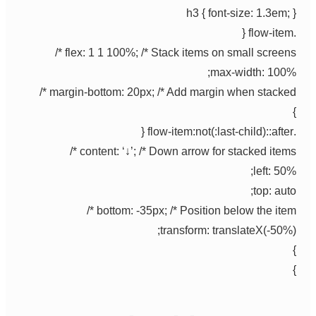
h3 { font-size: 1.3em; }
.flow-item {
flex: 1 1 100%; /* Stack items on small screens */
max-width: 100%;
margin-bottom: 20px; /* Add margin when stacked */
}
.flow-item:not(:last-child)::after {
content: ‘↓’; /* Down arrow for stacked items */
left: 50%;
top: auto;
bottom: -35px; /* Position below the item */
transform: translateX(-50%);
}
}