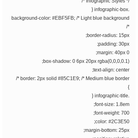
/* Infographic Styles */
.infographic-box {
background-color: #EBF5FB; /* Light blue background
*/
border-radius: 15px;
padding: 30px;
margin: 40px 0;
box-shadow: 0 6px 20px rgba(0,0,0,0.1);
text-align: center;
border: 2px solid #85C1E9; /* Medium blue border */
}
.infographic-title {
font-size: 1.8em;
font-weight: 700;
color: #2C3E50;
margin-bottom: 25px;