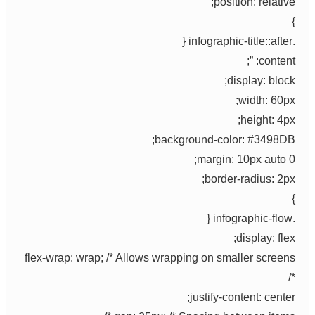
position: relative;
}
.infographic-title::after {
content: ”;
display: block;
width: 60px;
height: 4px;
background-color: #3498DB;
margin: 10px auto 0;
border-radius: 2px;
}
.infographic-flow {
display: flex;
flex-wrap: wrap; /* Allows wrapping on smaller screens
*/
justify-content: center;