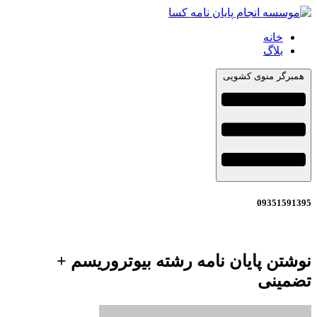
خانه
بلاگ
همبرگر منوی کشویی
09351591395
نوشتن پایان نامه رشته بیوتروریسم +
تضمینی