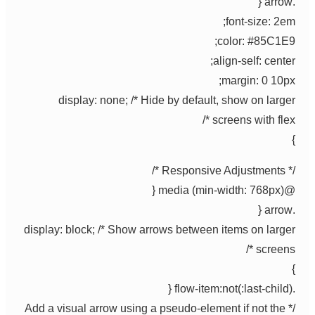
.arrow {
font-size: 2em;
color: #85C1E9;
align-self: center;
margin: 0 10px;
display: none; /* Hide by default, show on larger
screens with flex */
}
/* Responsive Adjustments */
@media (min-width: 768px) {
.arrow {
display: block; /* Show arrows between items on larger
screens */
}
.flow-item:not(:last-child) {
/* Add a visual arrow using a pseudo-element if not the