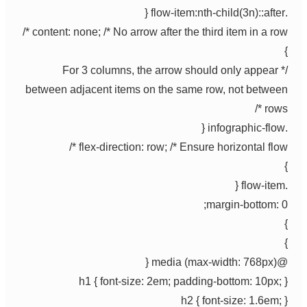
.flow-item:nth-child(3n)::after {
content: none; /* No arrow after the third item in a row */
}
/* For 3 columns, the arrow should only appear
between adjacent items on the same row, not between
rows */
.infographic-flow {
flex-direction: row; /* Ensure horizontal flow */
}
.flow-item {
margin-bottom: 0;
}
}
@media (max-width: 768px) {
h1 { font-size: 2em; padding-bottom: 10px; }
h2 { font-size: 1.6em; }