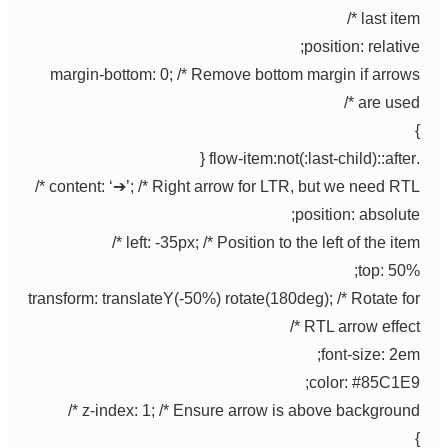
last item */
position: relative;
margin-bottom: 0; /* Remove bottom margin if arrows
are used */
}
.flow-item:not(:last-child)::after {
content: ‘➔’; /* Right arrow for LTR, but we need RTL */
position: absolute;
left: -35px; /* Position to the left of the item */
top: 50%;
transform: translateY(-50%) rotate(180deg); /* Rotate for
RTL arrow effect */
font-size: 2em;
color: #85C1E9;
z-index: 1; /* Ensure arrow is above background */
}