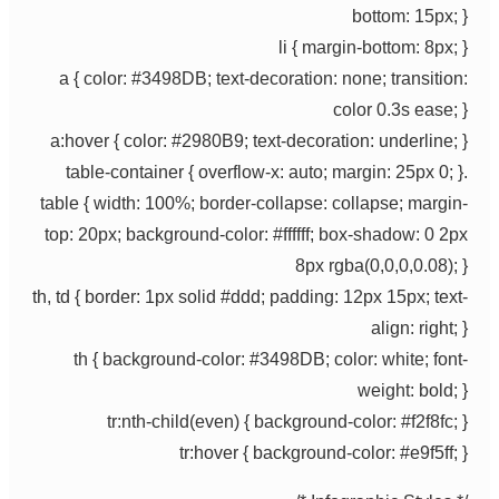
bottom: 15px; }
li { margin-bottom: 8px; }
a { color: #3498DB; text-decoration: none; transition:
color 0.3s ease; }
a:hover { color: #2980B9; text-decoration: underline; }
.table-container { overflow-x: auto; margin: 25px 0; }
table { width: 100%; border-collapse: collapse; margin-
top: 20px; background-color: #ffffff; box-shadow: 0 2px
8px rgba(0,0,0,0.08); }
th, td { border: 1px solid #ddd; padding: 12px 15px; text-
align: right; }
th { background-color: #3498DB; color: white; font-
weight: bold; }
tr:nth-child(even) { background-color: #f2f8fc; }
tr:hover { background-color: #e9f5ff; }