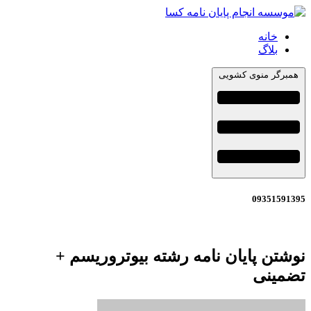
خانه
بلاگ
همبرگر منوی کشویی
09351591395
نوشتن پایان نامه رشته بیوتروریسم +
تضمینی