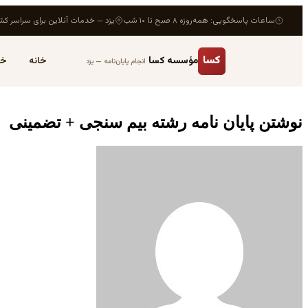
ساعات پاسخگویی: همه‌روزه ۸ صبح تا ۱۰ شب
یزد — خدمات آنلاین برای سراسر کش
کسا
مؤسسه کسا
خانه
خد
انجام پایان‌نامه — یزد
نوشتن پایان نامه رشته بیم سنجی + تضمینی