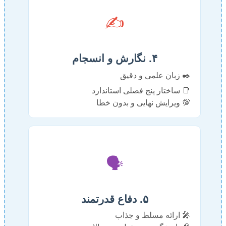
✍️
۴. نگارش و انسجام
✒️ زبان علمی و دقیق
📑 ساختار پنج فصلی استاندارد
💯 ویرایش نهایی و بدون خطا
🗣️
۵. دفاع قدرتمند
🎤 ارائه مسلط و جذاب