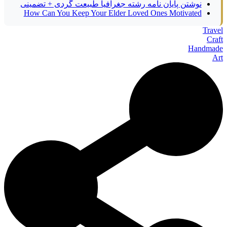
نوشتن پایان نامه رشته جغرافیا طبیعت گردی + تضمینی
How Can You Keep Your Elder Loved Ones Motivated
Travel
Craft
Handmade
Art