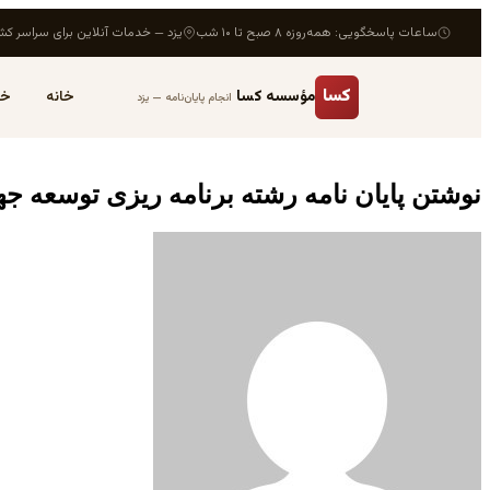
ساعات پاسخگویی: همه‌روزه ۸ صبح تا ۱۰ شب
یزد — خدمات آنلاین برای سراسر کش
کسا
مؤسسه کسا
خانه
خد
انجام پایان‌نامه — یزد
نوشتن پایان نامه رشته برنامه ریزی توسعه ج