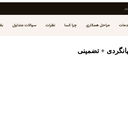
ور
مات
مراحل همکاری
چرا کسا
نظرات
سوالات متداول
بل
هانگردی + تضمینی