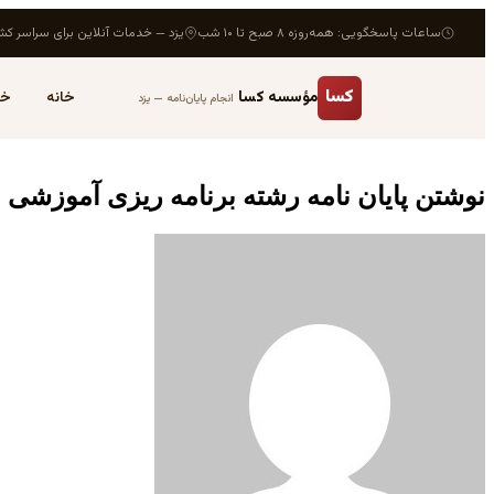
ساعات پاسخگویی: همه‌روزه ۸ صبح تا ۱۰ شب
یزد — خدمات آنلاین برای سراسر کش
کسا
مؤسسه کسا
خانه
خد
انجام پایان‌نامه — یزد
نوشتن پایان نامه رشته برنامه ریزی آموزشی 