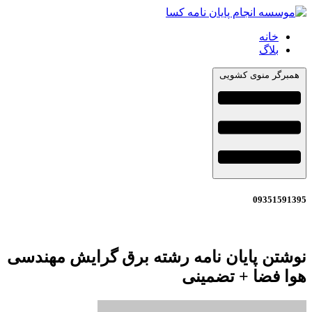
خانه
بلاگ
همبرگر منوی کشویی
09351591395
نوشتن پایان نامه رشته برق گرایش مهندسی
هوا فضا + تضمینی