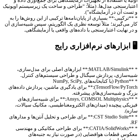
اولیه یا استفاده از تجهیزات آزمایشگاهی برای جمع‌آوری داده و
اعتبارسنجی مدل‌ها. (مثلاً: “طراحی و ساخت یک زیرسیستم اویونیک
و تست آن در آزمایشگاه”).
* **ترکیبی:** بسیاری از پایان‌نامه‌ها ترکیبی از این روش‌ها را به
کار می‌گیرند؛ مثلاً توسعه نظری یک الگوریتم، سپس شبیه‌سازی آن
و در نهایت اعتبارسنجی با داده‌های واقعی یا آزمایشگاهی.
🖥️ ابزارهای نرم‌افزاری رایج
* **MATLAB/Simulink:** ابزارهای اصلی برای مدل‌سازی،
شبیه‌سازی، پردازش سیگنال و طراحی سیستم‌های کنترل.
* **Python (با کتابخانه‌های NumPy, SciPy,
TensorFlow/PyTorch):** برای یادگیری ماشین، پردازش داده‌های
بزرگ و شبیه‌سازی‌های پیشرفته.
* **Ansys, COMSOL Multiphysics:** برای شبیه‌سازی‌های
فیزیکی پیچیده (میدان‌های الکترومغناطیسی، مکانیک سیالات،
سازه).
* **CST Studio Suite:** برای طراحی و تحلیل آنتن‌ها و مدارهای
RF.
* **CATIA/SolidWorks:** برای طراحی مکانیکی و مهندسی
معکوس قطعات هوافضایی (در صورت نیاز به جنبه‌های