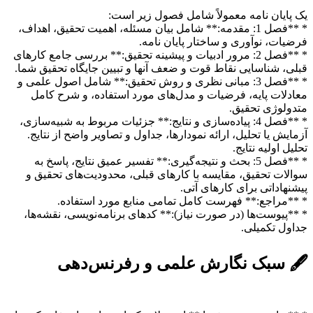
یک پایان نامه معمولاً شامل فصول زیر است:
* **فصل 1: مقدمه:** شامل بیان مسئله، اهمیت تحقیق، اهداف،
فرضیات، نوآوری و ساختار پایان نامه.
* **فصل 2: مرور ادبیات و پیشینه تحقیق:** بررسی جامع کارهای
قبلی، شناسایی نقاط قوت و ضعف آنها و تبیین جایگاه تحقیق شما.
* **فصل 3: مبانی نظری و روش تحقیق:** شامل اصول علمی و
معادلات پایه، فرضیات و مدل‌های مورد استفاده، و شرح کامل
متدولوژی تحقیق.
* **فصل 4: پیاده‌سازی و نتایج:** جزئیات مربوط به شبیه‌سازی،
آزمایش یا تحلیل، ارائه نمودارها، جداول و تصاویر واضح از نتایج.
تحلیل اولیه نتایج.
* **فصل 5: بحث و نتیجه‌گیری:** تفسیر عمیق نتایج، پاسخ به
سوالات تحقیق، مقایسه با کارهای قبلی، محدودیت‌های تحقیق و
پیشنهاداتی برای کارهای آتی.
* **مراجع:** فهرست کامل تمامی منابع مورد استفاده.
* **پیوست‌ها (در صورت نیاز):** کدهای برنامه‌نویسی، نقشه‌ها،
جداول تکمیلی.
🖋️ سبک نگارش علمی و رفرنس‌دهی