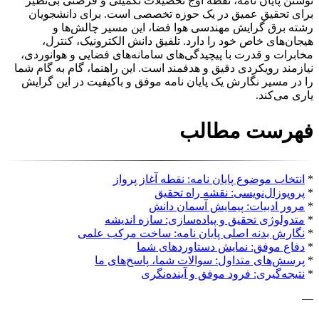
نوشتن پایان نامه، نقطه اوج تحصیلات تکمیلی و فرصتی بی‌نظیر
برای تحقیق عمیق در یک حوزه تخصصی است. برای دانشجویان
رشته برق گرایش مهندسی هوا فضا، این مسیر چالش‌ها و
هیجان‌های خاص خود را دارد. تلفیق دانش الکترونیک، کنترل،
مخابرات و قدرت با پیچیدگی‌های سامانه‌های فضایی و هوانوردی،
نیازمند رویکردی دقیق و هدفمند است. این راهنما، گام به گام شما
را در مسیر نگارش یک پایان نامه موفق و باکیفیت در این گرایش
یاری می‌کند.
فهرست مطالب
*
انتخاب موضوع پایان نامه: نقطه آغاز پرواز
*
پروپوزال‌نویسی: نقشه راه تحقیق
*
مرور ادبیات: پیمایش آسمان دانش
*
متدولوژی تحقیق و پیاده‌سازی: سازه اندیشه
*
نگارش بدنه اصلی پایان نامه: ساخت مرکب علمی
*
دفاع موفق: نمایش دستاوردهای شما
*
پرسش‌های متداول: سوالات شما، پاسخ‌های ما
*
نتیجه‌گیری: فرود موفق و آینده‌نگری
—