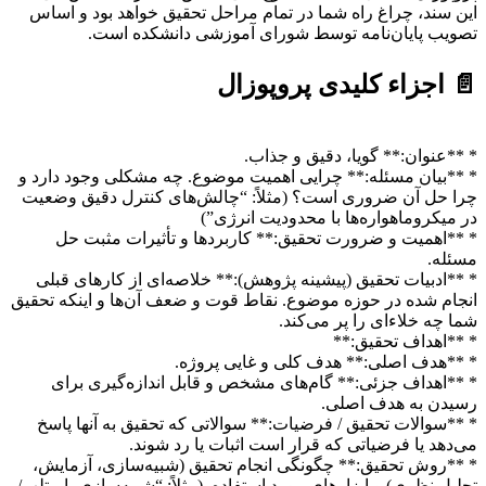
این سند، چراغ راه شما در تمام مراحل تحقیق خواهد بود و اساس
تصویب پایان‌نامه توسط شورای آموزشی دانشکده است.
📄 اجزاء کلیدی پروپوزال
* **عنوان:** گویا، دقیق و جذاب.
* **بیان مسئله:** چرایی اهمیت موضوع. چه مشکلی وجود دارد و
چرا حل آن ضروری است؟ (مثلاً: “چالش‌های کنترل دقیق وضعیت
در میکروماهواره‌ها با محدودیت انرژی”)
* **اهمیت و ضرورت تحقیق:** کاربردها و تأثیرات مثبت حل
مسئله.
* **ادبیات تحقیق (پیشینه پژوهش):** خلاصه‌ای از کارهای قبلی
انجام شده در حوزه موضوع. نقاط قوت و ضعف آن‌ها و اینکه تحقیق
شما چه خلاءای را پر می‌کند.
* **اهداف تحقیق:**
* **هدف اصلی:** هدف کلی و غایی پروژه.
* **اهداف جزئی:** گام‌های مشخص و قابل اندازه‌گیری برای
رسیدن به هدف اصلی.
* **سوالات تحقیق / فرضیات:** سوالاتی که تحقیق به آنها پاسخ
می‌دهد یا فرضیاتی که قرار است اثبات یا رد شوند.
* **روش تحقیق:** چگونگی انجام تحقیق (شبیه‌سازی، آزمایش،
تحلیل نظری) و ابزارهای مورد استفاده. (مثلاً: “شبیه‌سازی با متلب/