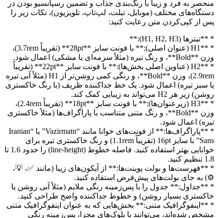
منحصر به فرد و زیبا با رنگ‌بندی جذاب و تضمین رسپانسیو بودن در
دستگاه‌های مختلف (موبایل، تبلت، لپ‌تاپ، تلویزیون)، نکات زیر را
پس از کپی‌کردن متن رعایت کنید:
* **تیترها (H1, H2, H3):**
* **H1 (عنوان اصلی):** با فونت سایز **28pt** (تقریباً 3.7rem)،
وزن **Bold**، و رنگ تیره (مثلاً سرمه‌ای یا مشکی) اعمال شود.
* **H2 (عناوین اصلی بخش‌ها):** با فونت سایز **22pt** (تقریباً
2.9rem)، وزن **Bold**، و رنگی کمی روشن‌تر از H1 (مثلاً آبی تیره
یا سبز تیره) اعمال شود. یک خط جداکننده ظریف (با رنگ خاکستری
روشن) زیر هر H2 می‌تواند به زیبایی کمک کند.
* **H3 (زیرعنوان‌ها):** با فونت سایز **18pt** (تقریباً 2.4rem)،
وزن **Bold**، و رنگ متنی متناسب با پاراگراف‌ها (مثلاً خاکستری
تیره) اعمال شود.
* **پاراگراف‌ها:** از فونت‌های خوانا مانند “Vazirmatn” یا “Iranian
Sans” با سایز 16pt (تقریباً 1.1rem) و رنگ خاکستری تیره برای
خوانایی بهتر استفاده کنید. فاصله خطوط (line-height) را حدود 1.6 تا
1.8 تنظیم کنید.
* **فهرست‌ها و بولت پوینت‌ها:** از آیکون‌های زیبا (مانند ✅، 💡،
⚙️) به جای بولت‌های پیش‌فرض استفاده کنید.
* **جداول:** جدول را با پس‌زمینه رنگی ملایم (مثلاً آبی روشن یا
خاکستری بسیار روشن) و خطوط جداکننده واضح طراحی کنید.
* **اینفوگرافیک متنی:** بخش‌هایی که به عنوان اینفوگرافیک متنی
مشخص شده‌اند، می‌توانند با بلوک‌های مجزا، پس‌زمینه رنگی