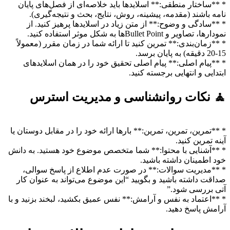
* **ساختار منطقی:** اسلایدها باید خلاصه‌ای از فصل‌های پایان
نامه باشند (مقدمه، پیشینه، روش، نتایج، بحث و نتیجه‌گیری).
* **سادگی و وضوح:** از متن زیاد در اسلایدها پرهیز کنید. از
نمودارها، تصاویر و Bullet Pointها به شکل موثر استفاده کنید.
* **زمان‌بندی:** تمرین کنید تا ارائه شما در زمان مقرر (معمولاً
15-20 دقیقه) به پایان برسد.
* **پیام اصلی:** پیام اصلی تحقیق خود را در همان اسلایدهای
ابتدایی و انتهایی برجسته کنید.
🧘 نکات روانشناسی و مدیریت استرس
* **تمرین، تمرین، تمرین:** بارها ارائه خود را در مقابل دوستان یا
آینه تمرین کنید.
* **آشنایی با محتوا:** شما متخصص موضوع خود هستید. به دانش
خود اطمینان داشته باشید.
* **مدیریت سوالات:** در صورت عدم اطلاع از پاسخ سوالی،
صداقت داشته باشید و بگویید “این موضوع می‌تواند به عنوان کار
آتی بررسی شود.”
* **اعتماد به نفس و آرامش:** نفس عمیق بکشید، لبخند بزنید و با
آرامش پاسخ دهید.