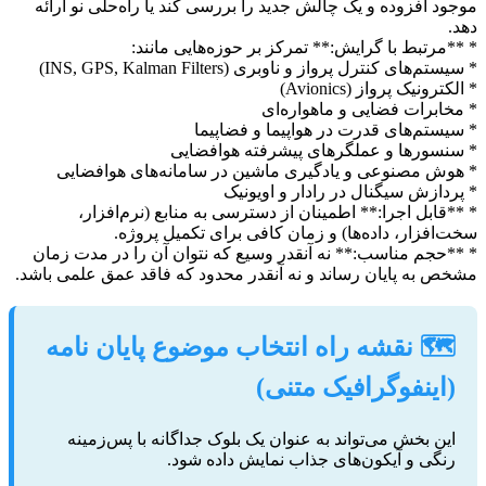
موجود افزوده و یک چالش جدید را بررسی کند یا راه‌حلی نو ارائه
دهد.
* **مرتبط با گرایش:** تمرکز بر حوزه‌هایی مانند:
* سیستم‌های کنترل پرواز و ناوبری (INS, GPS, Kalman Filters)
* الکترونیک پرواز (Avionics)
* مخابرات فضایی و ماهواره‌ای
* سیستم‌های قدرت در هواپیما و فضاپیما
* سنسورها و عملگرهای پیشرفته هوافضایی
* هوش مصنوعی و یادگیری ماشین در سامانه‌های هوافضایی
* پردازش سیگنال در رادار و اویونیک
* **قابل اجرا:** اطمینان از دسترسی به منابع (نرم‌افزار،
سخت‌افزار، داده‌ها) و زمان کافی برای تکمیل پروژه.
* **حجم مناسب:** نه آنقدر وسیع که نتوان آن را در مدت زمان
مشخص به پایان رساند و نه آنقدر محدود که فاقد عمق علمی باشد.
🗺️ نقشه راه انتخاب موضوع پایان نامه
(اینفوگرافیک متنی)
این بخش می‌تواند به عنوان یک بلوک جداگانه با پس‌زمینه
رنگی و آیکون‌های جذاب نمایش داده شود.