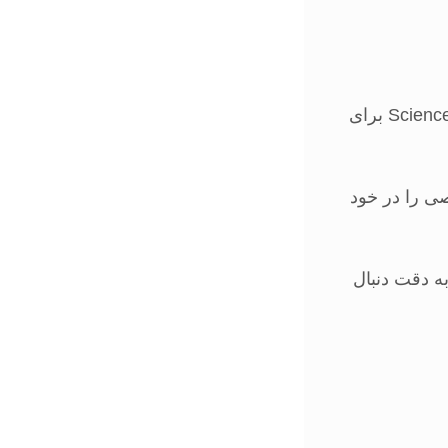
از منابعی چون Scopus, Web of Science, Google Scholar و ScienceDirect برای
صی را در خود
Journal of Archaeological Sci و Archaeometry را به دقت دنبال